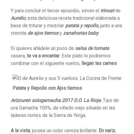
Y para concluir el tercer episodio, sirven el
trinxat
de
Aurelio
, esta deliciosa receta tradicional elaborada a
base de triturar y mezclar
patata y repollo,
junto a una
cremita
de ajos tiernos
y
zanahorias baby
.
Si quieres añádele un poco de
salsa de tomate
casera,
te va a encantar
. Este plato lo podremos
combinar con el siguiente vuelco,
llegan las carnes
.
Patata y Repollo con Ajos tiernos
Arizcuren sologarnacha 2017
D.O. La Rioja
. Tipo de
uva Garnacha 100%, de viñedo viejo situado en las
laderas nortes de la Sierra de Yerga.
A la vista
, posee un color cereza brillante.
En nariz
,