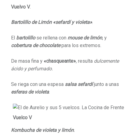
Vuelvo V
.
Bartolillo de Limón «sefardí y violeta»
.
El
bartolillo
se rellena con
mouse de limón
, y
cobertura de chocolate
para los extremos.
De masa fina y
«chasqueante»
, resulta
dulcemente
ácido y perfumado.
Se riega con una espesa
salsa sefardí
junto a unas
esferas de violeta
.
Vuelco V
Kombucha de violeta y limón
.