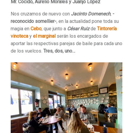
Mr. Cocido, Aurelio Morales y Juanjo López
Nos cruzamos de nuevo con
Jacinto Domenech
,
-
reconocido somellier-
, en la actualidad pone toda su
magia en
Cebo
, que junto a
César Ruiz
de
Tintorería
vinoteca
y
el marginal
serán los encargados de
aportar las respectivas parejas de baile para cada uno
de los vuelcos.
Tres, dos, uno…