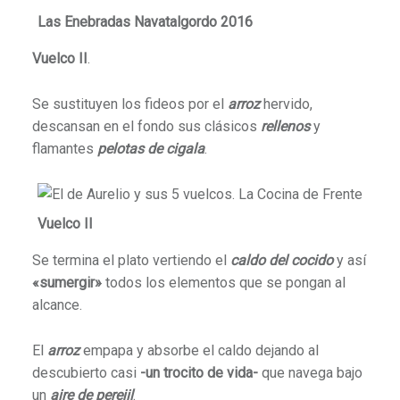
Las Enebradas Navatalgordo 2016
Vuelco II
.
Se sustituyen los fideos por el
arroz
hervido,
descansan en el fondo sus clásicos
rellenos
y
flamantes
pelotas de cigala
.
Vuelco II
Se termina el plato vertiendo el
caldo del cocido
y así
«sumergir»
todos los elementos que se pongan al
alcance.
El
arroz
empapa y absorbe el caldo dejando al
descubierto casi
-un trocito de vida-
que navega bajo
un
aire de perejil
.