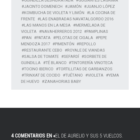
GUINDILLA DESHIDRATADA
GUISANTES LÁGRIMA
JACINTO DOMENECH
JAMÓN
JUANJO LÓPEZ
KOMBUCHA DE VIOLETA Y LIMÓN
LA COCINA DE
FRENTE
LAS ENABRADAS NAVATALGORDO 2016
LAS MANOS EN LA MESA
MERMELADA DE
VIOLETA
NAVAHERREROS 2012
PAMPLINAS
PAN
PATATA
PELOTAS DE CIGALA
PEPE
MENDOZA 2017
PIMENTÓN
REPOLLO
RESTAURANTE CEBO
ROYALE DE VIANDAS
SALSA DE TOMATE
SEFARDÍ
SORBETE DE
GUINDILLA
TÉ BLANCO
TINTORERÍA VINOTECA
TOCINO IBERICO
TORTILLITAS DE GARBANZOS
TRINXAT DE COCIDO
TUÉTANO
VIOLETA
YEMA
DE HUEVO
ZANAHORIAS BABY
4 COMENTARIOS EN «
EL DE AURELIO Y SUS 5 VUELCOS.