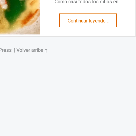
Como casi todos los sitios en…
“El éxito es un camino. CEBO”
Continuar leyendo
…
Press
.
|
Volver arriba ↑