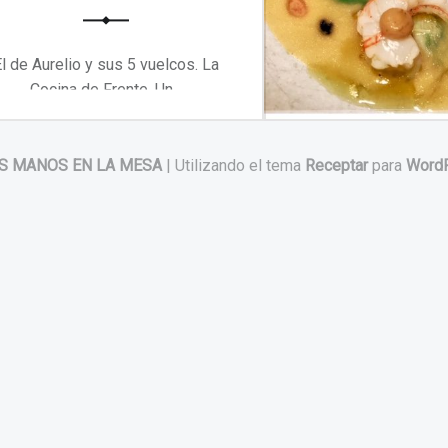
l de Aurelio y sus 5 vuelcos. La
Cocina de Frente. Un…
“El de Aurelio y sus 5 vuelcos. La Cocina de Frente”
Continuar leyendo
…
S MANOS EN LA MESA
|
Utilizando el tema
Receptar
para
Word