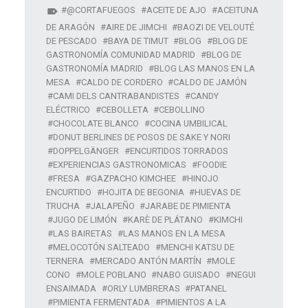
@CORTAFUEGOS
ACEITE DE AJO
ACEITUNA
DE ARAGÓN
AIRE DE JIMCHI
BAOZI DE VELOUTÉ
DE PESCADO
BAYA DE TIMUT
BLOG
BLOG DE
GASTRONOMÍA COMUNIDAD MADRID
BLOG DE
GASTRONOMÍA MADRID
BLOG LAS MANOS EN LA
MESA
CALDO DE CORDERO
CALDO DE JAMÓN
CAMI DELS CANTRABANDISTES
CANDY
ELÉCTRICO
CEBOLLETA
CEBOLLINO
CHOCOLATE BLANCO
COCINA UMBILICAL
DONUT BERLINES DE POSOS DE SAKE Y NORI
DOPPELGÄNGER
ENCURTIDOS TORRADOS
EXPERIENCIAS GASTRONOMICAS
FOODIE
FRESA
GAZPACHO KIMCHEE
HINOJO
ENCURTIDO
HOJITA DE BEGONIA
HUEVAS DE
TRUCHA
JALAPEÑO
JARABE DE PIMIENTA
JUGO DE LIMÓN
KARÈ DE PLÁTANO
KIMCHI
LAS BAIRETAS
LAS MANOS EN LA MESA
MELOCOTÓN SALTEADO
MENCHI KATSU DE
TERNERA
MERCADO ANTÓN MARTÍN
MOLE
CONO
MOLE POBLANO
NABO GUISADO
NEGUI
ENSAIMADA
ORLY LUMBRERAS
PATANEL
PIMIENTA FERMENTADA
PIMIENTOS A LA