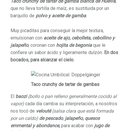
Taco crunchy de tartar de gamba blanca de Huelva
,
que no lleva tortilla de maíz, es sustituida por un
barquillo de
polvo y aceite de gamba
.
Muy picaditas para conseguir la mejor textura,
emulsionan con
aceite de ajo, cebolleta, cebollino y
jalapeño
, coronan con
hojita de begonia
que le
confiere un sabor ácido y ligeramente dulzón.
En dos
bocados, para alcanzar el cielo.
Taco crunchy de tartar de gambas
El
baozi
(bollo o pan relleno generalmente cocido al
vapor)
cada día cambia su interpretación, a nosotros
nos tocó de
velouté
(salsa clara que está formada
por un caldo)
de pescado
,
jalapeño, quesos
emmental y abondance,
para acabar con
jugo de