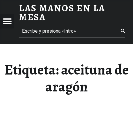
LAS MANOS EN LA
ACEITUNA DE ARAGÓN ARCHIVOS - LAS MANOS EN LA MESA
MESA
Menú
Buscar
BLOG DE GASTRONOMÍA Y EXPERIENCIAS GASTRONÓMICAS
OS
A
 GASTRONÓMICAS
Etiqueta:
aceituna de
aragón