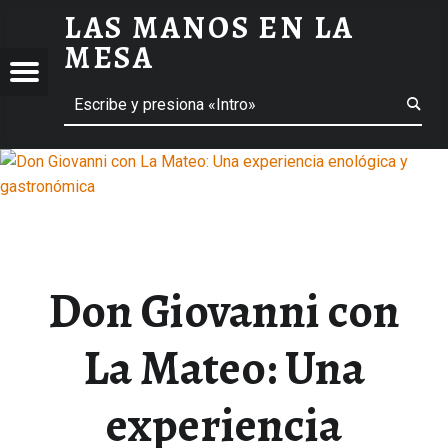
LAS MANOS EN LA
DON GIOVANNI CON LA MATEO: UNA EXPERIENCIA ENOLÓGICA Y GASTRONÓMICA - LAS MANOS EN LA MESA
MESA
Menú
ción de entradas
Buscar
BLOG DE GASTRONOMÍA Y EXPERIENCIAS GASTRONÓMICAS
OS
A
 GASTRONÓMICAS
Don Giovanni con
La Mateo: Una
experiencia