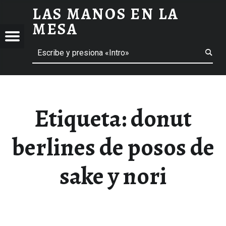
LAS MANOS EN LA
DONUT BERLINES DE POSOS DE SAKE Y NORI ARCHIVOS - LAS MANOS EN LA MESA
MESA
Menú
Buscar
BLOG DE GASTRONOMÍA Y EXPERIENCIAS GASTRONÓMICAS
OS
A
 GASTRONÓMICAS
Etiqueta:
donut
berlines de posos de
sake y nori