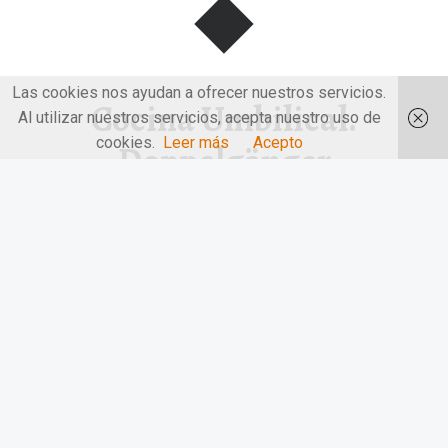
Las cookies nos ayudan a ofrecer nuestros servicios.
Cocina Umbilical.
Al utilizar nuestros servicios, acepta nuestro uso de
cookies.
Leer más
Acepto
Doppelgänger
Cocina Umbilical. Doppelgänger. Es cierto, su nombre es
algo difícil de pronunciar,…
“Cocina Umbilical. Doppelgänger”
Continuar leyendo
…
© 2026
LAS MANOS EN LA MESA
|
Utilizando