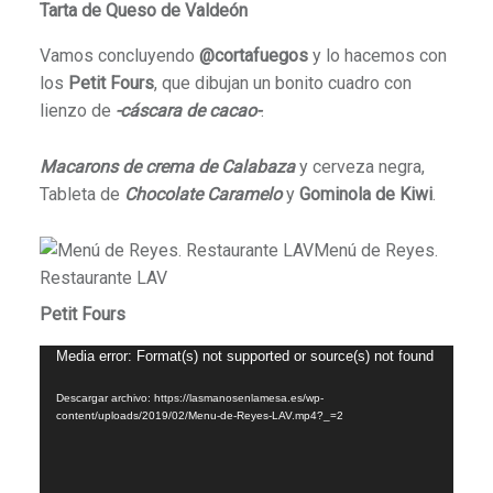
Tarta de Queso de Valdeón
Vamos concluyendo
@cortafuegos
y lo hacemos con
los
Petit Fours
, que dibujan un bonito cuadro con
lienzo de
-cáscara de cacao-
.
Macarons de crema de Calabaza
y cerveza negra,
Tableta de
Chocolate Caramelo
y
Gominola de Kiwi
.
Petit Fours
Reproductor
Media error: Format(s) not supported or source(s) not found
de
Descargar archivo: https://lasmanosenlamesa.es/wp-
vídeo
content/uploads/2019/02/Menu-de-Reyes-LAV.mp4?_=2