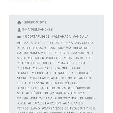
FEBRERO 9, 2019
@MANGELSANCHEZ
@CORTAFUEGOS
ALBAHACA
ANGUILA
AHUMADA
BERBERECHOS
BERZA
BIZCOCHO
DE TOFFE
BLOG DE GASTRONOMÍA
BLOG DE
GASTRONOMÍA MADRID
BLOG LAS MANOS EN LA
MESA
BLOGGER
BOLETUS
BOMBON DE FOIE
CARPACCIO DE BOLETUS
CAVIAR DE TRUFA
CECINA
CERVEZA NEGRA
CHOCOLATE
BLANCO
CHOCOLATE CARAMELO
CHOCOLATE
NEGRO
CIRUELAS Y PASAS
CONO DE PAN CON
TRUFA
CORVINA
ESFERA DE CÍTRICOS
ESFÉRICOS DE ACEITE DE OLIVA
ESFÉRICOS DE
MIEL
ESFÉRICOS DE WASABI
EXPERIENCIA
GASTRONÓMICA PLENA
FIDEOS CHINOS DE ARROZ
FOIE
FRUTA DE LA PASIÓN
GARBANZO
PEDROSILLANO
GARBANZOS CON BOLETUS Y FOIE