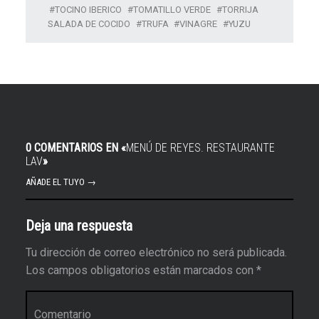
TOCINO IBERICO
TOMATILLO VERDE
TORRIJA
SALADA DE COCIDO
TRUFA
VINAGRE
YUZU
0 COMENTARIOS EN «
MENÚ DE REYES. RESTAURANTE
LAV
»
AÑADE EL TUYO →
Deja una respuesta
Tu dirección de correo electrónico no será publicada.
Los campos obligatorios están marcados con
*
Comentario
*