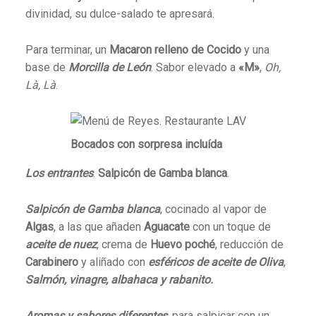
divinidad, su dulce-salado te apresará.
Para terminar, un
Macaron relleno de Cocido
y una
base de
Morcilla de León
. Sabor elevado a
«M»
,
Oh,
Là, Là
.
Bocados con sorpresa incluída
Los entrantes
.
Salpicón de Gamba blanca
.
Salpicón de Gamba blanca
, cocinado al vapor de
Algas
, a las que añaden
Aguacate
con un toque de
aceite de nuez
, crema de
Huevo poché
, reducción de
Carabinero
y aliñado con
esféricos de aceite de Oliva
,
Salmón, vinagre, albahaca
y rabanito.
Aromas y sabores diferentes
, para salpicar con un