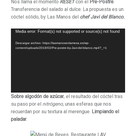
Nos llama el momento
RESET
con el
Pre-Postre
.
Transferencia del salado al dulce. La propuesta es un
cóctel sólido, by Las Manos del
chef Javi del Blanco.
Reproductor
Media error: Format(s) not supported or source(s) not found
de
Descargar archivo: https://lasmanosenlamesa.es/wp-
vídeo
content/uploads/2019/02/Pre-postre-by-Javi-del-blanco.mp4?_=1
Sobre algodón de azúcar
, el resultado del cóctel tras
su paso por el
nitrógeno
, unas esferas que nos
recuerdan por su textura al merengue.
Limpiando el
paladar
.