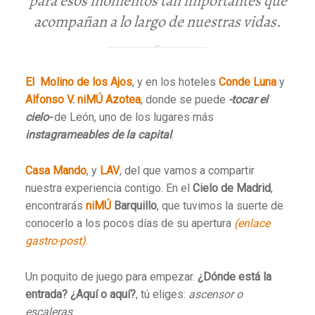
para esos momentos tan importantes que
acompañan a lo largo de nuestras vidas.
El Molino de los Ajos
, y en los hoteles
Conde Luna
y
Alfonso V
.
niMÚ Azotea
, donde se puede
-tocar el
cielo-
de León, uno de los lugares más
instagrameables de la capital
.
Casa Mando
, y
LAV
, del que vamos a compartir
nuestra experiencia contigo. En el
Cielo de Madrid
,
encontrarás
niMÚ
Barquillo
, que tuvimos la suerte de
conocerlo a los pocos días de su apertura
(enlace
gastro-post)
.
Un poquito de juego para empezar.
¿Dónde está la
entrada?
¿Aquí o aquí?
, tú eliges:
ascensor o
escaleras
.