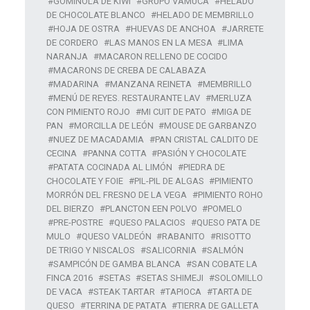
GOMINOLA DE KIWI
GRUPO VAMUCA
HELADO
DE CHOCOLATE BLANCO
HELADO DE MEMBRILLO
HOJA DE OSTRA
HUEVAS DE ANCHOA
JARRETE
DE CORDERO
LAS MANOS EN LA MESA
LIMA
NARANJA
MACARON RELLENO DE COCIDO
MACARONS DE CREBA DE CALABAZA
MADARINA
MANZANA REINETA
MEMBRILLO
MENÚ DE REYES. RESTAURANTE LAV
MERLUZA
CON PIMIENTO ROJO
MI CUIT DE PATO
MIGA DE
PAN
MORCILLA DE LEÓN
MOUSE DE GARBANZO
NUEZ DE MACADAMIA
PAN CRISTAL CALDITO DE
CECINA
PANNA COTTA
PASIÓN Y CHOCOLATE
PATATA COCINADA AL LIMÓN
PIEDRA DE
CHOCOLATE Y FOIE
PIL-PIL DE ALGAS
PIMIENTO
MORRÓN DEL FRESNO DE LA VEGA
PIMIENTO ROHO
DEL BIERZO
PLANCTON EEN POLVO
POMELO
PRE-POSTRE
QUESO PALACIOS
QUESO PATA DE
MULO
QUESO VALDEÓN
RABANITO
RISOTTO
DE TRIGO Y NISCALOS
SALICORNIA
SALMÓN
SAMPICÓN DE GAMBA BLANCA
SAN COBATE LA
FINCA 2016
SETAS
SETAS SHIMEJI
SOLOMILLO
DE VACA
STEAK TARTAR
TAPIOCA
TARTA DE
QUESO
TERRINA DE PATATA
TIERRA DE GALLETA