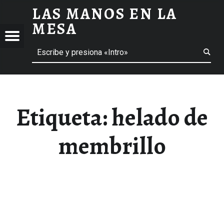
LAS MANOS EN LA
HELADO DE MEMBRILLO ARCHIVOS - LAS MANOS EN LA MESA
MESA
Menú
Buscar
BLOG DE GASTRONOMÍA Y EXPERIENCIAS GASTRONÓMICAS
OS
A
 GASTRONÓMICAS
Etiqueta:
helado de
membrillo