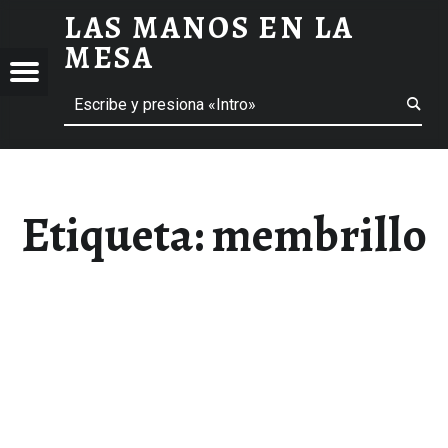
LAS MANOS EN LA
MEMBRILLO ARCHIVOS - LAS MANOS EN LA MESA
MESA
Menú
Buscar
BLOG DE GASTRONOMÍA Y EXPERIENCIAS GASTRONÓMICAS
OS
A
 GASTRONÓMICAS
Etiqueta:
membrillo