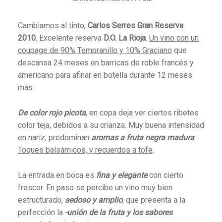
Cambiamos al tinto,
Carlos Serres Gran Reserva
2010
. Excelente reserva
D.O. La Rioja
.
Un vino con un
coupage de 90% Tempranillo y 10% Graciano
que
descansa 24 meses en barricas de roble francés y
americano para afinar en botella durante 12 meses
más.
De color rojo picota
, en copa deja ver ciertos ribetes
color teja, debidos a su crianza. Muy buena intensidad
en nariz, predominan
aromas a fruta negra madura
.
Toques balsámicos, y recuerdos a tofe
.
La entrada en boca es
fina y elegante
con cierto
frescor. En paso se percibe un vino muy bien
estructurado,
sedoso y amplio
, que presenta a la
perfección la
-unión de la fruta y los sabores