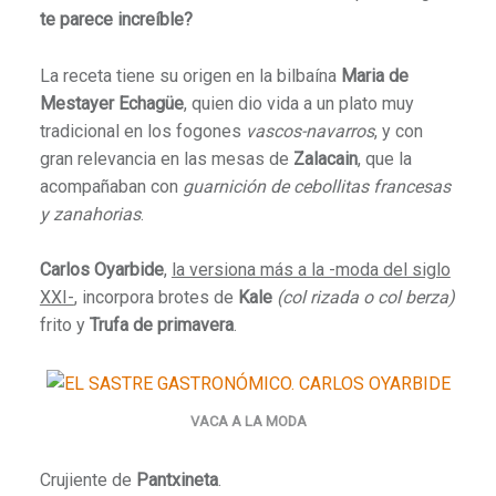
te parece increíble?
La receta tiene su origen en la bilbaína
Maria de
Mestayer Echagüe
, quien dio vida a un plato muy
tradicional en los fogones
vascos-navarros
, y con
gran relevancia en las mesas de
Zalacain
, que la
acompañaban con
guarnición de cebollitas francesas
y zanahorias
.
Carlos Oyarbide
,
la versiona más a la -moda del siglo
XXI-
, incorpora brotes de
Kale
(
col rizada o col berza
)
frito y
Trufa de primavera
.
VACA A LA MODA
Crujiente de
Pantxineta
.