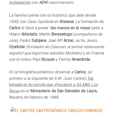
restauración
con
ADN
vasco-navarro
.
La familia cuenta con un histórico que data desde
1840
, con
Casa Oyarbide
en
Alsasua
. La formación de
Carlos
le llevó a poner
-las manos en la masa-
junto a
Hilario
Arbelaitz
, Martín
Berasategui
(compañeros de
cole)
,
Pedro
Subijana
, Juan Mª
Arzac
, su tío Jesús
Oyarbide
(fundador de Zalacain,
el primer restaurante
español que logró tres estrellas Michelin
)
y en Francia
con el mitico Paul
Bocuse
y Fermin
Arrambide.
En la fotografía podemos observar a
Carlos
,
(el
primero a la izquierda de S.M. Juan Carlos)
,
fue
tomada en la comida que ofrecieron a
SS.MM. Los
Reyes
en el
Monasterio de San Salvador de Leyre,
Navarra, en febrero de
1988
.