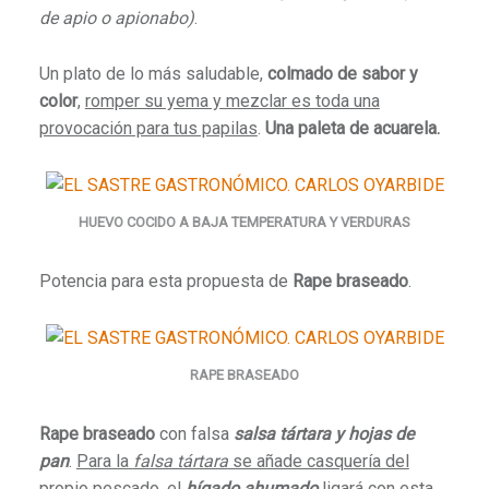
de apio o apionabo
)
.
Un plato de lo más saludable,
colmado de sabor y
color
,
romper su yema y mezclar es toda una
provocación para tus papilas
.
Una paleta de acuarela.
HUEVO COCIDO A BAJA TEMPERATURA Y VERDURAS
Potencia para esta propuesta de
Rape braseado
.
RAPE BRASEADO
Rape braseado
con falsa
salsa tártara y hojas de
pan
.
Para la
falsa tártara
se añade casquería del
propio pescado
, el
hígado ahumado
ligará con esta