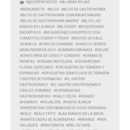
@CORTAFUEGOS
ALUBIAS ROJAS
BERGAMOTA
BLOG
BLOG DE GASTRONOMÍA
BLOG DE GASTRONOMÍA COMUNIDAD MADRID
BLOG DE GASTRONOMÍA MADRID
BLOG LAS
MANOS EN LA MESA
BLOGGER
BOQUERONES
ENCURTIDOS
BOQUERONES ENCURTIDOS CON
TOMATITOS CHERRY Y TRUFA
BROTES DE KALE
CANELA
CARLOS OYARBIDE
CARLOS SERRES
GRAN RESERVA 2010
CARMEN MIRANDA
CELERÍ
CHISTORRA DE CERDO Y CORDERO
CREMA DE
PATATAS
CREMA PASTELERA
CROMATISMO
FLORAL ESPECIADO
CROQUETAS DE TERNERA Y
ESPINACAS
CROQUETAS SEMI FLUIDA DE TERNERA
Y BROTES DE ESPINACAS
EL SASTRE
GASTRONÓMICO
EL SASTRE GASTRONÓMICO.
CARLOS OYARBIDE
EXPERIENCIAS
GASTRONOMICAS
GALO CELTA
HÍGADO
AHUMADO
HOJALDRE
HUEVO A BAJA
TEMPERATURA CON PANACHÉ DE OCHO VERDURAS
KALE
KALE FRITO
LAS MANOS EN LA MESA
MANTECADAS DE ALMENDRAS
MENADE
PAN
CRUJIENTE
PANTXINETA
PIEL DE RAPE