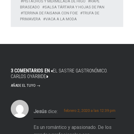
PISTACHOS Y MERMELADA DE HIGO
RAPE
BRASEADO
SALSA TÁRTARA Y HOJAS DE PAN
TERRINA DE FAISANA CON FOIE
TRUFA DE
PRIMAVERA
VACA A LA MODA
3 COMENTARIOS EN «
EL SASTRE GASTRONÓMICO.
CARLOS OYARBIDE
»
AÑADE EL TUYO →
febrero 2, 2020 a las 12:39 pm
Jesús
dice:
Es un romántico y apasionado. De los