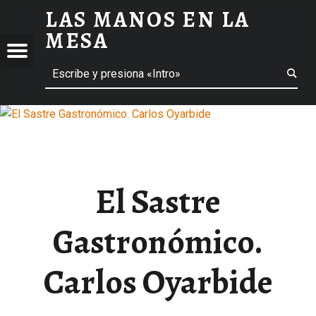
LAS MANOS EN LA
EL SASTRE GASTRONÓMICO. CARLOS OYARBIDE - LAS MANOS EN LA MESA
MESA
Menú
ción de entradas
Buscar
BLOG DE GASTRONOMÍA Y EXPERIENCIAS GASTRONÓMICAS
OS
A
 GASTRONÓMICAS
El Sastre
Gastronómico.
Carlos Oyarbide