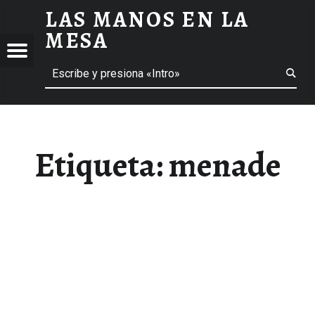
LAS MANOS EN LA
MENADE ARCHIVOS - LAS MANOS EN LA MESA
MESA
Menú
Buscar
BLOG DE GASTRONOMÍA Y EXPERIENCIAS GASTRONÓMICAS
OS
A
 GASTRONÓMICAS
Etiqueta:
menade