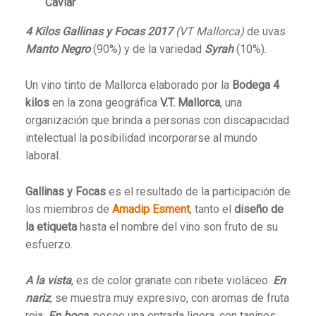
Caviar
4 Kilos Gallinas y Focas 2017
(VT Mallorca)
de uvas
Manto Negro
(90%) y de la variedad
Syrah
(10%).
Un vino tinto de Mallorca elaborado por la
Bodega 4
kilos
en la zona geográfica
V.T. Mallorca
, una
organización que brinda a personas con discapacidad
intelectual la posibilidad incorporarse al mundo
laboral.
Gallinas y Focas
es el resultado de la participación de
los miembros de
Amadip Esment
, tanto el
diseño de
la etiqueta
hasta el nombre del vino son fruto de su
esfuerzo.
A la vista
, es de color granate con ribete violáceo.
En
nariz
, se muestra muy expresivo, con aromas de fruta
roja.
En boca
, posee una entrada ligera, con taninos