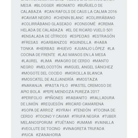
MESA
BLOGGER
BONIATO
BUÑUELO DE
CALABAZA
CAN RAFOLS DE CAUS LA CALMA 2016
CAVIAR NEGRO
CHENIN BLANC
COLIRRÁBANO
COLIRRÁBANO GLASEADO
CONSOMÉ
CREMA
HELADA DE CALABAZA
EL DE RICARD VUELO 501
ENSALADA DE CÍTRICOS
ESPECIAS
ESTRAGÓN
FRESAS
GARBANZOS
GUINDILLA
HABA
TONKA
HIERBAS
HUEVO
JUANJO LÓPEZ
LA
COCINA DE FRENTE
LAS MANOS EN LA MESA
LAUREL
LIMA
MAGRO DE CERDO
MANTO
NEGRO
MELOCOTÓN
MIGUEL ANGEL SÁNCHEZ
MOGOTE DEL COCIDO
MORCILLA BLANCA
MOSCATEL DE ALEJANDRÍA
MOSTAZA
NARANJA
PASTA FILO
PASTEL CREMOSO DE
APIO BOLA
PEPE MENDOZA PUREZA 2017
PERIFOLIO
PIÑONES
RABANITO
RALLADURA
DE LIMÓN
REQUESÓN
RICARD CAMARENA
SOPA DE ARROZ
SYRAH
TENDÓN
TOCINA DE
CERDO
TOCINO Y CAVIAR
TRUFA NEGRA
TUBER
MELANOSPORUM
TUÉTANO
UMAMI
VAINILLA
VEOLUTE DE TOCINO
VINAGRETA TRUFADA
YUCA
ZANAHORIA