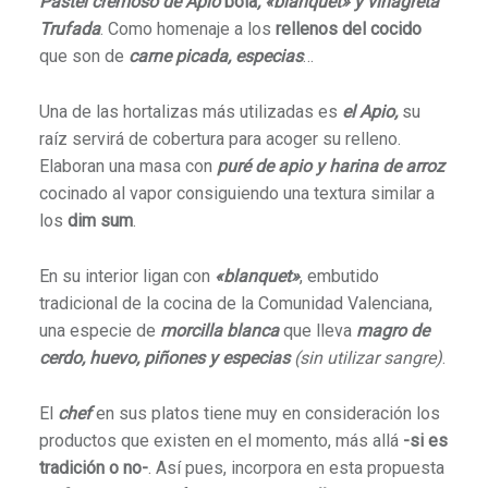
Pastel cremoso de Apio
bola
, «blanquet» y vinagreta
Trufada
. Como homenaje a los
rellenos del cocido
que son de
carne picada, especias
…
Una de las hortalizas más utilizadas es
el Apio,
su
raíz servirá de cobertura para acoger su relleno.
Elaboran una masa con
puré de apio y harina de arroz
cocinado al vapor consiguiendo una textura similar a
los
dim sum
.
En su interior ligan con
«blanquet»
, embutido
tradicional de la cocina de la Comunidad Valenciana,
una especie de
morcilla blanca
que lleva
magro de
cerdo, huevo, piñones y especias
(sin utilizar sangre)
.
El
chef
en sus platos tiene muy en consideración los
productos que existen en el momento, más allá
-si es
tradición o no-
. Así pues, incorpora en esta propuesta