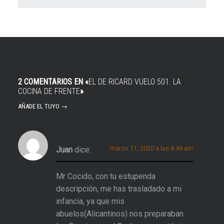
2 COMENTARIOS EN «
EL DE RICARD VUELO 501. LA
COCINA DE FRENTE
»
AÑADE EL TUYO →
marzo 11, 2020 a las 8:49 am
Juan
dice:
Mr Cocido, con tu estupenda
descripción, me has trasladado a mi
infancia, ya que mis
abuelos(Alicantinos) nos preparaban