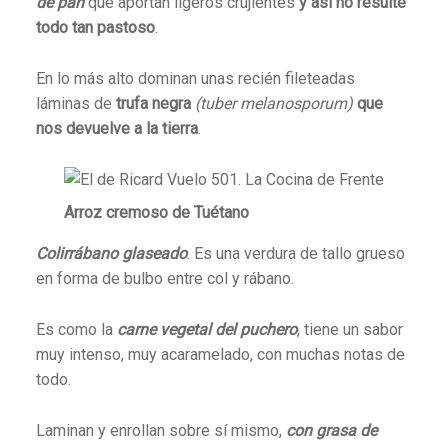
de pan
que aportan ligeros crujientes
y así no resulte
todo tan pastoso
.
En lo más alto dominan unas recién fileteadas
láminas de
trufa negra
(tuber melanosporum)
que
nos devuelve a la tierra
.
Arroz cremoso de Tuétano
Colirrábano glaseado
. Es una verdura de tallo grueso
en forma de bulbo entre col y rábano.
Es como la
carne vegetal del puchero
, tiene un sabor
muy intenso, muy acaramelado, con muchas notas de
todo.
Laminan y enrollan sobre sí mismo,
con grasa de