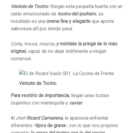
Veolute de Tocino
. Riegan esta pequeña huerta con un
caldo emulsionado de
tocino
del puchero
, su
resultado es una
crema fina y elegante
que aporta
sabrosura allí por donde pasa.
Corta, trocea, mezcla
,
y móntate la pringá de lo más
original
, capaz de no dejar indiferente a ningún
comensal.
Veloute de Tocino
Para vestirlo de importancia
, llegan unas tostas
crujientes con mantequilla y
caviar
.
Al
chef
Ricard
Camarena
, le apasiona enfrentar
diferentes
-tipos de grasa-
, con lo que nos propone
conjuntar
la grasa del tocino con la del caviar
.