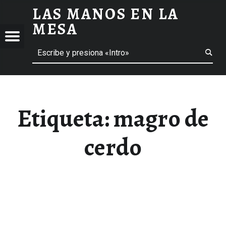
LAS MANOS EN LA
MAGRO DE CERDO ARCHIVOS - LAS MANOS EN LA MESA
MESA
Menú
Buscar
BLOG DE GASTRONOMÍA Y EXPERIENCIAS GASTRONÓMICAS
OS
A
 GASTRONÓMICAS
Etiqueta:
magro de
cerdo