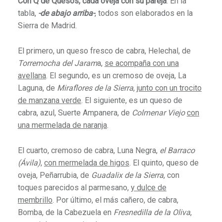
Con Q de Quesos, cada oveja con su pareja
. En la
tabla,
-de abajo arriba-
, todos son elaborados en la
Sierra de Madrid.
El primero, un queso fresco de cabra, Helechal, de
Torremocha del Jaram
a,
se acompaña con una
avellana
. El segundo, es un cremoso de oveja, La
Laguna, de
Miraflores de la Sierra
,
junto con un trocito
de manzana verde
. El siguiente, es un queso de
cabra, azul, Suerte Ampanera, de
Colmenar Viejo
con
una mermelada de naranja
.
El cuarto, cremoso de cabra, Luna Negra,
el Barraco
(Ávila)
,
con mermelada de higos
. El quinto, queso de
oveja, Peñarrubia, de
Guadalix de la Sierra
, con
toques parecidos al parmesano,
y dulce de
membrillo
. Por último, el más cañero, de cabra,
Bomba, de la Cabezuela en
Fresnedilla de la Oliva
,