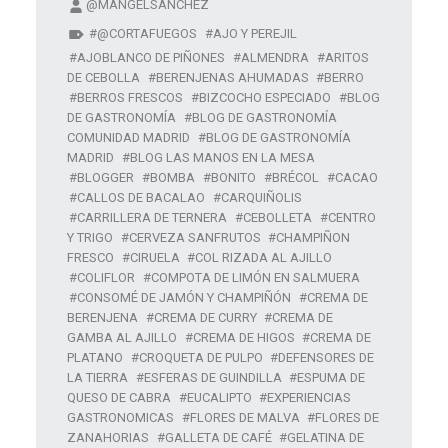
@MANGELSANCHEZ
@CORTAFUEGOS
AJO Y PEREJIL
AJOBLANCO DE PIÑONES
ALMENDRA
ARITOS
DE CEBOLLA
BERENJENAS AHUMADAS
BERRO
BERROS FRESCOS
BIZCOCHO ESPECIADO
BLOG
DE GASTRONOMÍA
BLOG DE GASTRONOMÍA
COMUNIDAD MADRID
BLOG DE GASTRONOMÍA
MADRID
BLOG LAS MANOS EN LA MESA
BLOGGER
BOMBA
BONITO
BRÉCOL
CACAO
CALLOS DE BACALAO
CARQUIÑOLIS
CARRILLERA DE TERNERA
CEBOLLETA
CENTRO
Y TRIGO
CERVEZA SANFRUTOS
CHAMPIÑON
FRESCO
CIRUELA
COL RIZADA AL AJILLO
COLIFLOR
COMPOTA DE LIMÓN EN SALMUERA
CONSOMÉ DE JAMÓN Y CHAMPIÑÓN
CREMA DE
BERENJENA
CREMA DE CURRY
CREMA DE
GAMBA AL AJILLO
CREMA DE HIGOS
CREMA DE
PLATANO
CROQUETA DE PULPO
DEFENSORES DE
LA TIERRA
ESFERAS DE GUINDILLA
ESPUMA DE
QUESO DE CABRA
EUCALIPTO
EXPERIENCIAS
GASTRONOMICAS
FLORES DE MALVA
FLORES DE
ZANAHORIAS
GALLETA DE CAFÉ
GELATINA DE