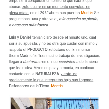
empezar a conquistar un territorio que habría que
abonar,
esto ocurre en un momento convulso, en
plena crisis
, en el
2012
abren sus puertas
Montia
. Se
preguntaban -una y otra vez-,
o la cosecha se pierde,
o nace con más fuerza
.
Luis y Daniel
, tenían claro desde el minuto uno, cuál
sería su apuesta, y no es otra que cuidar con mimo y
respeto el
PRODUCTO
autóctono de la inmensa
Sierra Madrileña. Tras mucho trabajo de investigación,
llegan a
doctorarse
en el rico
ecosistema
de la sierra
que les rodea. Viven en paz y armonía, en continuo
contacto con la
NATURALEZA
,
y esto, es
precisamente lo que interpretan bajo sus fogones
.
Defensores de la Tierra.
Montia
.