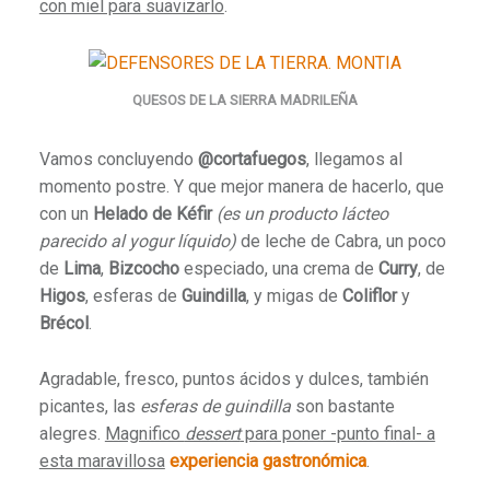
con miel para suavizarlo
.
QUESOS DE LA SIERRA MADRILEÑA
Vamos concluyendo
@cortafuegos
, llegamos al
momento postre. Y que mejor manera de hacerlo, que
con un
Helado de Kéfir
(es un producto lácteo
parecido al yogur líquido)
de leche de Cabra, un poco
de
Lima
,
Bizcocho
especiado, una crema de
Curry
, de
Higos
, esferas de
Guindilla
, y migas de
Coliflor
y
Brécol
.
Agradable, fresco, puntos ácidos y dulces, también
picantes, las
esferas de guindilla
son bastante
alegres.
Magnifico
dessert
para poner -punto final- a
esta maravillosa
experiencia gastronómica
.