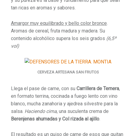
y su pureza es la base y fundamento para que sean
tan ricas en aromas y sabores.
Amargor muy equilibrado y bello color bronce
.
Aromas de cereal, fruta madura y madera. Su
contenido alcohólico supera los seis grados
(6,5º
vol)
CERVEZA ARTESANA SAN FRUTOS
Llega el pase de carne, con su
Carrillera de Ternera
,
en formato terrina, cocinada a fuego lento con vino
blanco, mucha zanahoria y ajedrea silvestre para la
salsa.
Haciendo cima
, una suculenta crema de
Berenjenas ahumadas y Col rizada al ajillo
.
El
resultado es un guiso de carne de esos que quitan