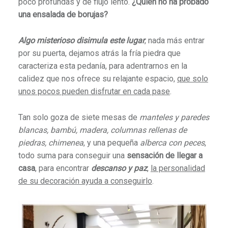
poco profundas y de flujo lento.
¿Quién no ha probado
una ensalada de borujas?
Algo misterioso disimula este lugar
, nada más entrar
por su puerta, dejamos atrás la fría piedra que
caracteriza esta pedanía, para adentrarnos en la
calidez que nos ofrece su relajante espacio,
que solo
unos pocos pueden disfrutar en cada pase
.
Tan solo goza de siete mesas de
manteles y paredes
blancas, bambú, madera, columnas rellenas de
piedras, chimenea
, y una pequeña
alberca con peces
,
todo suma para conseguir una
sensación de llegar a
casa
, para encontrar
descanso y paz
,
la personalidad
de su decoración ayuda a conseguirlo
.