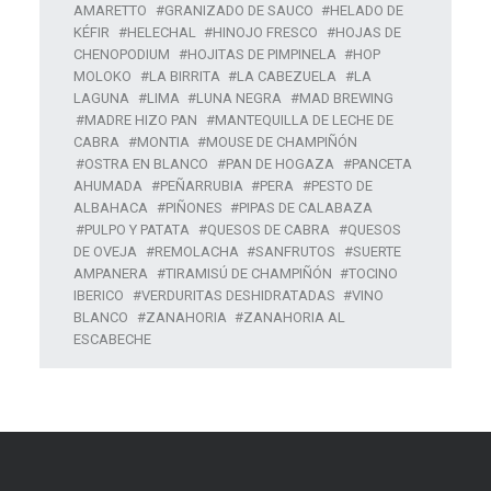
AMARETTO
GRANIZADO DE SAUCO
HELADO DE
KÉFIR
HELECHAL
HINOJO FRESCO
HOJAS DE
CHENOPODIUM
HOJITAS DE PIMPINELA
HOP
MOLOKO
LA BIRRITA
LA CABEZUELA
LA
LAGUNA
LIMA
LUNA NEGRA
MAD BREWING
MADRE HIZO PAN
MANTEQUILLA DE LECHE DE
CABRA
MONTIA
MOUSE DE CHAMPIÑÓN
OSTRA EN BLANCO
PAN DE HOGAZA
PANCETA
AHUMADA
PEÑARRUBIA
PERA
PESTO DE
ALBAHACA
PIÑONES
PIPAS DE CALABAZA
PULPO Y PATATA
QUESOS DE CABRA
QUESOS
DE OVEJA
REMOLACHA
SANFRUTOS
SUERTE
AMPANERA
TIRAMISÚ DE CHAMPIÑÓN
TOCINO
IBERICO
VERDURITAS DESHIDRATADAS
VINO
BLANCO
ZANAHORIA
ZANAHORIA AL
ESCABECHE