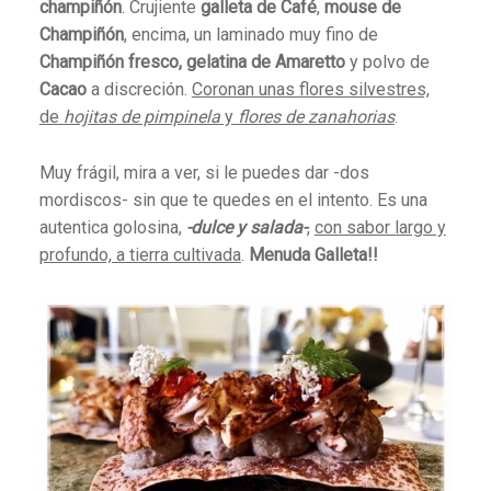
champiñón
. Crujiente
galleta de Café
,
mouse de
Champiñón
, encima, un laminado muy fino de
Champiñón fresco, gelatina de Amaretto
y polvo de
Cacao
a discreción.
Coronan unas flores silvestres,
de
hojitas de pimpinela
y
flores de zanahorias
.
Muy frágil, mira a ver, si le puedes dar -dos
mordiscos- sin que te quedes en el intento. Es una
autentica golosina,
-dulce y salada-
,
con sabor largo y
profundo, a tierra cultivada
.
Menuda Galleta!!