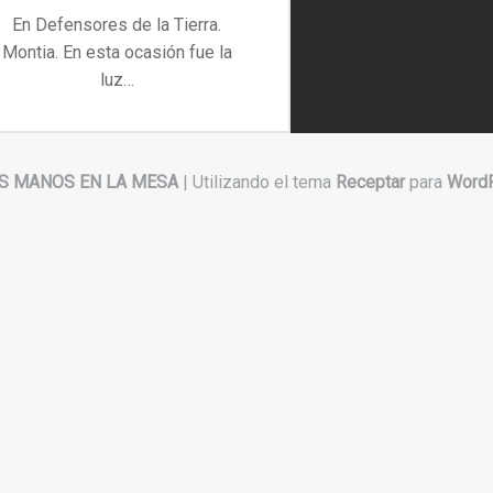
En Defensores de la Tierra.
Montia. En esta ocasión fue la
luz…
“Defensores de la Tierra. Montia”
Continuar leyendo
…
S MANOS EN LA MESA
|
Utilizando el tema
Receptar
para
Word