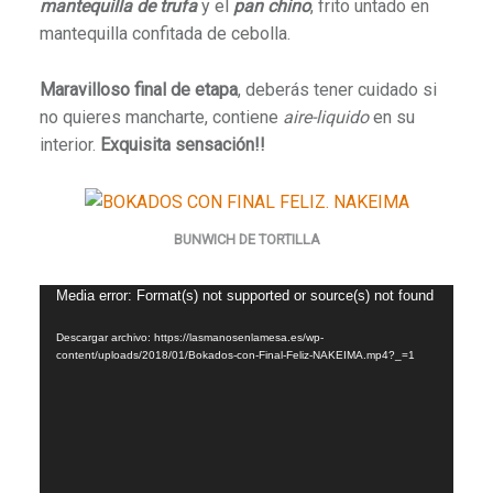
mantequilla de trufa
y el
pan chino
, frito untado en
mantequilla confitada de cebolla.
Maravilloso final de etapa
, deberás tener cuidado si
no quieres mancharte, contiene
aire-liquido
en su
interior.
Exquisita sensación!!
BUNWICH DE TORTILLA
Reproductor
Media error: Format(s) not supported or source(s) not found
de
Descargar archivo: https://lasmanosenlamesa.es/wp-
vídeo
content/uploads/2018/01/Bokados-con-Final-Feliz-NAKEIMA.mp4?_=1