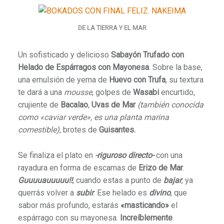
DE LA TIERRA Y EL MAR
Un sofisticado y delicioso
Sabayón Trufado con
Helado de Espárragos con Mayonesa
. Sobre la base,
una emulsión de yema de
Huevo con Trufa
, su textura
te dará a una
mousse
, golpes de
Wasabi
encurtido,
crujiente de
Bacalao
,
Uvas de Mar
(también conocida
como «caviar verde», es una planta marina
comestible)
, brotes de
Guisantes.
Se finaliza el plato en
-riguroso directo-
con una
rayadura en forma de escamas de
Erizo de Mar
.
Guuuuauuuuu!!
, cuando estas a punto de
bajar
, ya
querrás volver a
subir
. Ese helado es
divino
, que
sabor más profundo, estarás
«masticando»
el
espárrago con su mayonesa.
Increíblemente