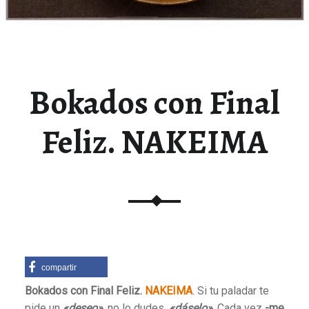
Bokados con Final
Feliz. NAKEIMA
compartir
Bokados con Final Feliz.
NAKEIMA
. Si tu paladar te
pide un
«deseo»
, no lo dudes,
«dáselo»
. Cada vez
-me