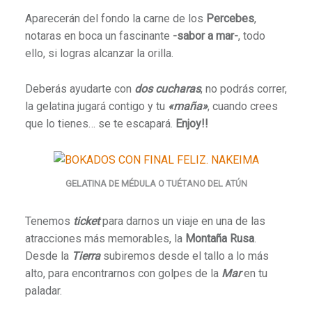
Aparecerán del fondo la carne de los
Percebes
,
notaras en boca un fascinante
-sabor a mar-
, todo
ello, si logras alcanzar la orilla.
Deberás ayudarte con
dos cucharas
, no podrás correr,
la gelatina jugará contigo y tu
«maña»
, cuando crees
que lo tienes… se te escapará.
Enjoy!!
GELATINA DE MÉDULA O TUÉTANO DEL ATÚN
Tenemos
ticket
para darnos un viaje en una de las
atracciones más memorables, la
Montaña Rusa
.
Desde la
Tierra
subiremos desde el tallo a lo más
alto, para encontrarnos con golpes de la
Mar
en tu
paladar.