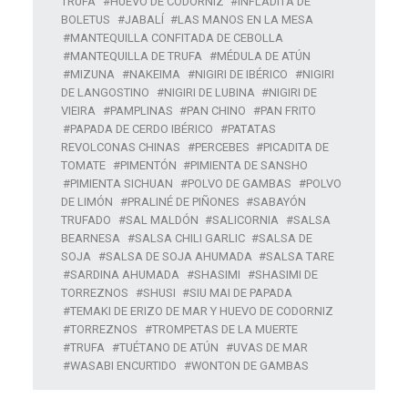
TRUFA
HUEVO DE CODORNIZ
INFLADITA DE
BOLETUS
JABALÍ
LAS MANOS EN LA MESA
MANTEQUILLA CONFITADA DE CEBOLLA
MANTEQUILLA DE TRUFA
MÉDULA DE ATÚN
MIZUNA
NAKEIMA
NIGIRI DE IBÉRICO
NIGIRI
DE LANGOSTINO
NIGIRI DE LUBINA
NIGIRI DE
VIEIRA
PAMPLINAS
PAN CHINO
PAN FRITO
PAPADA DE CERDO IBÉRICO
PATATAS
REVOLCONAS CHINAS
PERCEBES
PICADITA DE
TOMATE
PIMENTÓN
PIMIENTA DE SANSHO
PIMIENTA SICHUAN
POLVO DE GAMBAS
POLVO
DE LIMÓN
PRALINÉ DE PIÑONES
SABAYÓN
TRUFADO
SAL MALDÓN
SALICORNIA
SALSA
BEARNESA
SALSA CHILI GARLIC
SALSA DE
SOJA
SALSA DE SOJA AHUMADA
SALSA TARE
SARDINA AHUMADA
SHASIMI
SHASIMI DE
TORREZNOS
SHUSI
SIU MAI DE PAPADA
TEMAKI DE ERIZO DE MAR Y HUEVO DE CODORNIZ
TORREZNOS
TROMPETAS DE LA MUERTE
TRUFA
TUÉTANO DE ATÚN
UVAS DE MAR
WASABI ENCURTIDO
WONTON DE GAMBAS