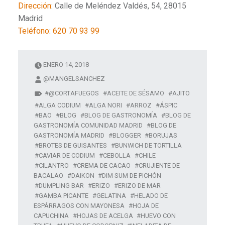
Dirección
:
Calle de Meléndez Valdés, 54, 28015
Madrid
Teléfono
:
620 70 93 99
ENERO 14, 2018
@MANGELSANCHEZ
@CORTAFUEGOS
ACEITE DE SÉSAMO
AJITO
ALGA CODIUM
ALGA NORI
ARROZ
ÁSPIC
BAO
BLOG
BLOG DE GASTRONOMÍA
BLOG DE
GASTRONOMÍA COMUNIDAD MADRID
BLOG DE
GASTRONOMÍA MADRID
BLOGGER
BORUJAS
BROTES DE GUISANTES
BUNWICH DE TORTILLA
CAVIAR DE CODIUM
CEBOLLA
CHILE
CILANTRO
CREMA DE CACAO
CRUJIENTE DE
BACALAO
DAIKON
DIM SUM DE PICHÓN
DUMPLING BAR
ERIZO
ERIZO DE MAR
GAMBA PICANTE
GELATINA
HELADO DE
ESPÁRRAGOS CON MAYONESA
HOJA DE
CAPUCHINA
HOJAS DE ACELGA
HUEVO CON