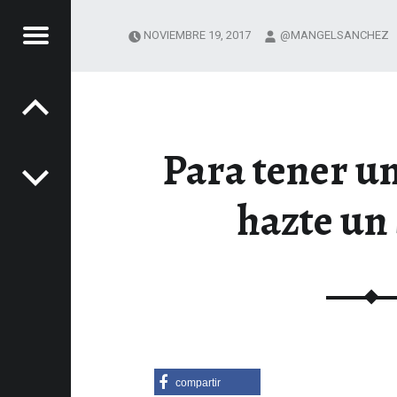
Menú
NOVIEMBRE 19, 2017
@MANGELSANCHEZ
Navegación de entradas
NOS
LA
Para tener un
SA
XPERIENCIAS GASTRONÓMICAS
hazte un
nido
compartir