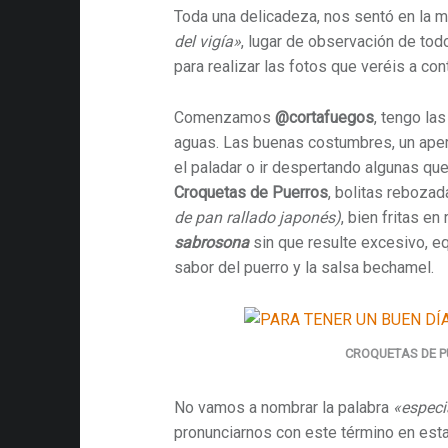
Toda una delicadeza, nos sentó en la 
del vigía»
, lugar de observación de todo
para realizar las fotos que veréis a con
Comenzamos
@cortafuegos
, tengo la
aguas. Las buenas costumbres, un aperi
el paladar o ir despertando algunas qu
Croquetas de Puerros
, bolitas reboza
de pan rallado japonés
)
, bien fritas en
sabrosona
sin que resulte excesivo, equ
sabor del puerro y la salsa bechamel.
CROQUETAS DE 
No vamos a nombrar la palabra
«especi
pronunciarnos con este término en esta