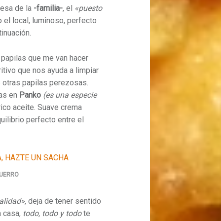
mesa de la
-familia-
, el
«puesto
 el local, luminoso, perfecto
tinuación.
s papilas que me van hacer
tivo que nos ayuda a limpiar
e otras papilas perezosas.
das en
Panko
(
es una especie
 rico aceite. Suave crema
ilibrio perfecto entre el
PUERRO
alidad»
, deja de tener sentido
 casa,
todo, todo y todo
te