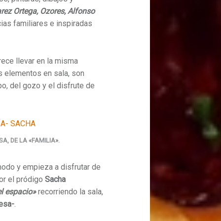
rez Ortega, Ozores, Alfonso
cias familiares e inspiradas
arece llevar en la misma
s elementos en sala, son
o, del gozo y el disfrute de
A, DE LA «FAMILIA».
modo y empieza a disfrutar de
or el pródigo
Sacha
el espacio»
recorriendo la sala,
esa-
.