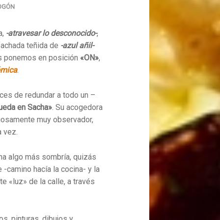
FOGÓN
a,
-atravesar lo desconocido-
,
 fachada teñida de
-azul añil-
 nos ponemos en posición
«ON»
,
ómica
.
ces de redundar a todo un –
queda en Sacha»
. Su acogedora
iosamente muy observador,
a vez.
una algo más sombría, quizás
-camino hacía la cocina- y la
e «luz» de la calle, a través
s, pinturas, dibujos y