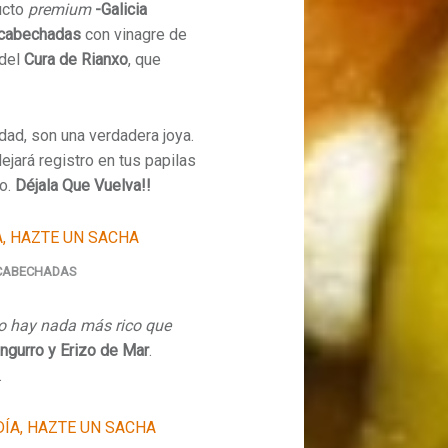
ucto
premium
-Galicia
cabechadas
con vinagre de
 del
Cura de Rianxo
, que
ad, son una verdadera joya.
ejará registro en tus papilas
o.
Déjala Que Vuelva!!
CABECHADAS
o hay nada más rico que
ngurro y Erizo de Mar
.
.