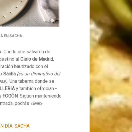
SA EN SACHA
».
Con lo que salvaron de
destino al
Cielo de Madrid
,
uración bautizado con el
ho
Sacha
(
es un diminutivo del
usa
)
. Una taberna donde se
LLERIA
y también ofrecían -
su
FOGÓN
. Siguen manteniendo
entrada, podrás
«leer»