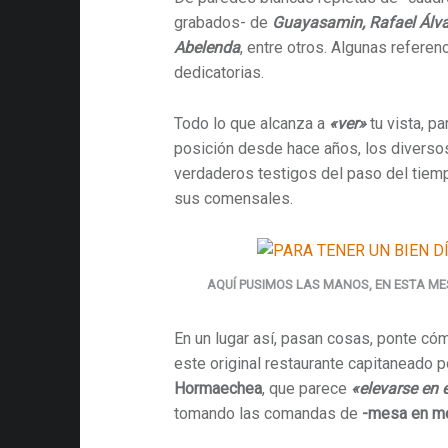
grabados- de
Guayasamin, Rafael Álva
Abelenda
, entre otros. Algunas referen
dedicatorias.
Todo lo que alcanza a
«ver»
tu vista, p
posición desde hace años, los diverso
verdaderos testigos del paso del tiemp
sus comensales.
AQUÍ PUSIMOS LAS MANOS, EN ESTA MES
En un lugar así, pasan cosas, ponte có
este original restaurante capitaneado p
Hormaechea
, que parece
«elevarse
en 
tomando las comandas de
-mesa en m