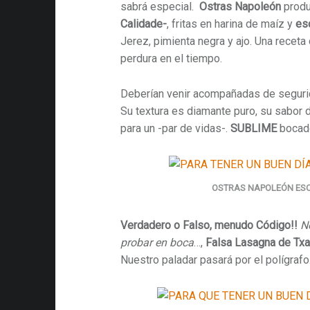
sabrá especial.
Ostras
Napoleón
prod
Calidade-
, fritas en harina de maíz y
es
Jerez, pimienta negra y ajo. Una receta
perdura en el tiempo.
Deberían venir acompañadas de segurid
Su textura es diamante puro, su sabor d
para un -par de vidas-.
SUBLIME
bocad
OSTRAS NAPOLEÓN ES
Verdadero o Falso, menudo Código!!
N
probar en boca
…,
Falsa Lasagna de Txa
Nuestro paladar pasará por el polígrafo