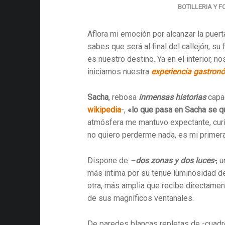
BOTILLERIA Y 
Aflora mi emoción por alcanzar la puert
sabes que será al final del callejón, su
es nuestro destino. Ya en el interior,
iniciamos nuestra
experiencia gastron
Sacha
, rebosa
inmensas historias
capa
wikipedia
-,
«lo que pasa en Sacha se 
atmósfera me mantuvo expectante, cur
no quiero perderme nada, es mi primer
Dispone de
–
dos zonas y dos luces-
, 
más intima por su tenue luminosidad de 
otra, más amplia que recibe directament
de sus magníficos ventanales.
De paredes blancas repletas de -cuadro