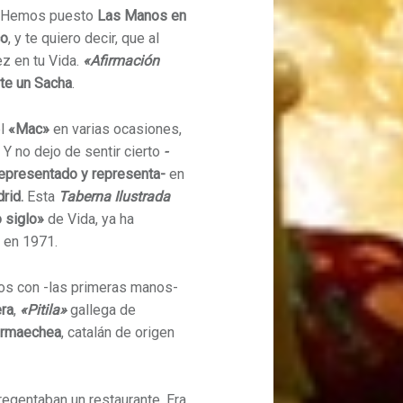
. Hemos puesto
Las Manos en
co
, y te quiero decir, que al
z en tu Vida.
«Afirmación
te un Sacha
.
el
«Mac»
en varias ocasiones,
. Y no dejo de sentir cierto
-
representado y representa-
en
rid.
Esta
Taberna Ilustrada
 siglo»
de Vida, ya ha
 en 1971.
os con -las primeras manos-
ra
,
«Pitila»
gallega de
ormaechea
, catalán de origen
regentaban un restaurante. Era