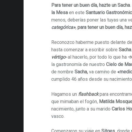
Para tener un buen día, hazte un Sacha
la Mesa
en este
Santuario Gastronómi
menos, deberías poner las tuyas una ve
categórica»
,
para tener un buen día,
haz
Reconozco haberme puesto delante d
hasta comenzar a escribir sobre
Sacha
vértigo-
al hacerlo, por todo lo que ha
-
la gastronomía de nuestro
Cielo de Mad
de nombre
Sacha,
va camino de
«medio
cumplido 46 años desde su nacimiento
Hagamos un
flashback
para encontrarn
que mimaban el fogón,
Matilda Mosque
nacimiento, junto a su marido
Carlos H
vasco.
Comenzaron su viaje en
Sitges
, donde 