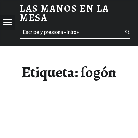
LAS MANOS EN LA
FOGÓN ARCHIVOS - LAS MANOS EN LA MESA
MESA
Menú
Buscar
BLOG DE GASTRONOMÍA Y EXPERIENCIAS GASTRONÓMICAS
OS
A
 GASTRONÓMICAS
Etiqueta:
fogón