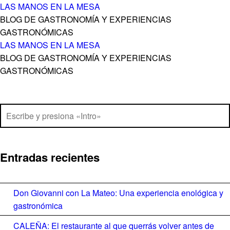
Hay fórmulas que funcionan. Luna Rossa - LAS MANOS EN LA MESA
LAS MANOS EN LA MESA
BLOG DE GASTRONOMÍA Y EXPERIENCIAS
GASTRONÓMICAS
Hay fórmulas que funcionan. Luna Rossa - LAS MANOS EN LA MESA
LAS MANOS EN LA MESA
BLOG DE GASTRONOMÍA Y EXPERIENCIAS
GASTRONÓMICAS
Saltar al contenido
Buscar
Entradas recientes
Don Giovanni con La Mateo: Una experiencia enológica y
gastronómica
CALEÑA: El restaurante al que querrás volver antes de