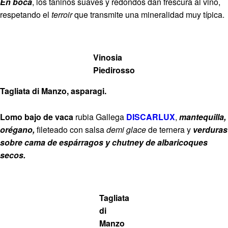
En boca
, los taninos suaves y redondos dan frescura al vino,
respetando el
terroir
que transmite una mineralidad muy típica.
Vinosia
Piedirosso
Tagliata di Manzo, asparagi.
Lomo bajo de vaca
rubia Gallega
DISCARLUX
,
mantequilla,
orégano,
fileteado con salsa
demi glace
de ternera y
verduras
sobre cama de espárragos y chutney de albaricoques
secos.
Tagliata
di
Manzo