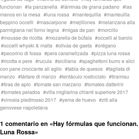
funcionan
la panzanella
láminas de grana padano
las
manos en la mesa
luna rossa
mantequilla
manteuilla
beppino occelli
mascarpone
mejillones
melanzana alla
parmigiana nel forno legna
migas de pan
morcillo
mousse de ricotta
mozarella de búfala
occelli al barolo
occelli whyski & malta
olivas de gaeta
orégano
pecorino di fossa
pera caramelizada
pizza luna rossa
ricotta e pere
rucula
siciliana
spaghettoni burro e alici
con pane croccante ali aglio
tabla de quesos
tagliata di
manzo
tártare di manzo
tentáculo rosticciato
tiramisu
tiras de apio
tomate san marzano
tomates datterini
tomates pelados
villa migliarina chianti superiore 2017
vinosia piedirosso 2017
yema de huevo
ziti alla
genovese napoletana
1 comentario en «
Hay fórmulas que funcionan.
Luna Rossa
»