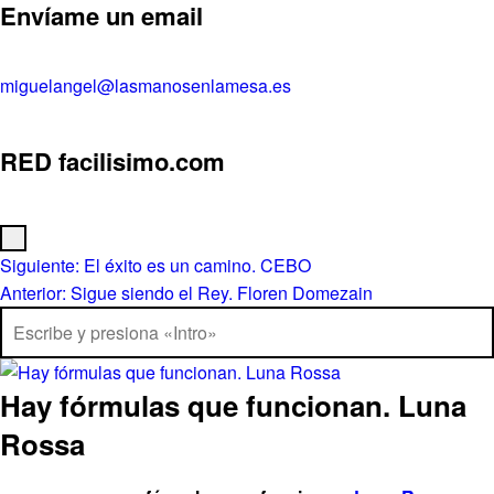
Envíame un email
miguelangel@lasmanosenlamesa.es
RED facilisimo.com
Menú
Navegación de entradas
Siguiente:
El éxito es un camino. CEBO
Anterior:
Sigue siendo el Rey. Floren Domezain
Buscar
Hay fórmulas que funcionan. Luna
Rossa