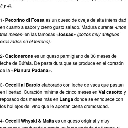
3 y 4)
.
1-
Pecorino di Fossa
es un queso de oveja de alta intensidad
en cuanto a sabor y cierto gusto salado. Madura durante
-unos
tres meses-
en las famosas
«fossas»
(pozos muy antiguos
excavados en el terreno)
.
2-
Cacionerone
es un queso parmigiano de 36 meses de
leche de Búfala. De pasta dura que se produce en el corazón
de la
«Pianura Padana»
.
3-
Occelli al Barolo
elaborado con leche de vaca que pastan
en libertad. Curación mínima de cinco meses en
Val casotto
y
reposado dos meses más en
Langa
donde se enriquece con
los hollejos del vino que le aportan cierta cremosidad.
4-
Occelli Whyski & Malta
es un queso original y muy
novedoso, madurado durante un largo periodo de tiempo, y