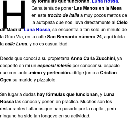
H
ay fórmulas que funcionan.
Luna Rossa
.
Gana tenía de poner
Las Manos en la Mesa
en este
trocito de Italia
a muy pocos metros de
la autopista que nos lleva directamente al
Cielo
de Madrid
.
Luna Rossa
, se encuentra a tan solo un minuto de
la Gran Vía, en la calle
San Bernardo número 24
, aquí inicia
la
calle Luna
, y no es casualidad.
Desde que conocí a su propietaria
Anna Carla Zucchini
, ya
despertó en mí un
especial interés
por conocer su espacio
que con tanto
-mimo y perfección-
dirige junto a
Cristian
Ogea
su marido y pizzaiolo.
Sin lugar a dudas
hay fórmulas que funcionan
, y
Luna
Rossa
las conoce y ponen en práctica. Muchos son los
restaurantes italianos que han pasado por la capital, pero
ninguno ha sido tan longevo en su actividad.