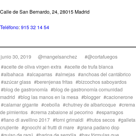
Calle de San Bernardo, 24, 28015 Madrid
Teléfono
:
915 32 14 54
junio 30, 2019
@mangelsanchez
@cortafuegos
aceite de oliva virgen extra
aceite de trufa blanca
albahaca
alcaparras
almejas
anchoas del cantábrico
azúcar glass
berenjenas fritas
bizcochos saboyardos
blog de gastronomía
blog de gastronomía comunidad
madrid
blog las manos en la mesa
blogger
cacionerone
calamar gigante
cebolla
chutney de albaricoque
crema
de pimientos
crema zabaione al pecorino
esparragos
fiano di avellino 2017
forni grimaldi
frutos secos
galleta
crujiente
gnocchi al frutti di mare
grana padano dop
guiso de ragú
harina de semóla
hay fórmulas que