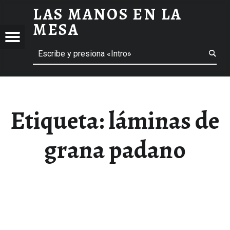
LAS MANOS EN LA
LÁMINAS DE GRANA PADANO ARCHIVOS - LAS MANOS EN LA MESA
MESA
Menú
Buscar
BLOG DE GASTRONOMÍA Y EXPERIENCIAS GASTRONÓMICAS
OS
A
 GASTRONÓMICAS
Etiqueta:
láminas de
grana padano