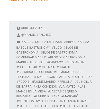
ABRIL 30, 2017
@MANGELSANCHEZ
ALCACHOFAS A LA BRASA
ARIMA
ARIMA
BASQUE GASTRONOMY
BLOG
BLOG DE
GASTRONOMÍA
BLOG DE GASTRONOMÍA
COMUNIDAD MADRID
BLOG DE GASTRONOMÍA
MADRID
BLOGGER
CARPACCIO DE PICANHA
CHEDDAR 40
EDETARIA
ERIAL TF
ESPÁRRAGOS COCIDOS
ESPÁRRAGOS DOS
TEXTURAS
ESPÁRRAGOS PLANCHA
FOIE
FOOD
FOODIE
FOODIE MADRID
FRISONA
GUINDILLA
DE IBARRA
KEA CONEXIÓN
LA MATEO
LAS
MANOS EN LA MESA
LASCAS DE QUESO
IDIAZABAL
LATIDO DE SARA
MASCARÓ
MONTGOMERY´S CHEDDAR
NARANJA TEJARES
PAGO DE LOS BALAGUESES
PAGO DEL VICARIO