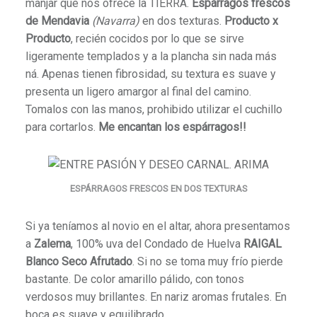
manjar que nos ofrece la TIERRA.
Espárragos frescos
de Mendavia
(Navarra)
en dos texturas.
Producto x
Producto
, recién cocidos por lo que se sirve
ligeramente templados y a la plancha sin nada más
ná. Apenas tienen fibrosidad, su textura es suave y
presenta un ligero amargor al final del camino.
Tomalos con las manos, prohibido utilizar el cuchillo
para cortarlos.
Me encantan los espárragos!!
ESPÁRRAGOS FRESCOS EN DOS TEXTURAS
Si ya teníamos al novio en el altar, ahora presentamos
a
Zalema
, 100% uva del Condado de Huelva
RAIGAL
Blanco Seco Afrutado
. Si no se toma muy frío pierde
bastante. De color amarillo pálido, con tonos
verdosos muy brillantes. En nariz aromas frutales. En
boca es suave y equilibrado.