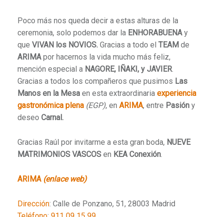
Poco más nos queda decir a estas alturas de la
ceremonia, solo podemos dar la
ENHORABUENA
y
que
VIVAN los NOVIOS.
Gracias a todo el
TEAM
de
ARIMA
por hacernos la vida mucho más feliz,
mención especial a
NAGORE, IÑAKI, y JAVIER
.
Gracias a todos los compañeros que pusimos
Las
Manos en la Mesa
en esta extraordinaria
experiencia
gastronómica plena
(EGP)
, en
ARIMA
, entre
Pasión
y
deseo
Carnal.
Gracias Raúl por invitarme a esta gran boda,
NUEVE
MATRIMONIOS VASCOS
en
KEA Conexión
.
ARIMA
(enlace web)
Dirección
:
Calle de Ponzano, 51, 28003 Madrid
Teléfono
:
911 09 15 99