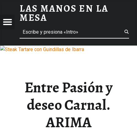
LAS MANOS EN LA
ENTRE PASIÓN Y DESEO CARNAL. ARIMA - LAS MANOS EN LA MESA
MESA
Menú
ción de entradas
Buscar
BLOG DE GASTRONOMÍA Y EXPERIENCIAS GASTRONÓMICAS
OS
A
 GASTRONÓMICAS
Entre Pasión y
deseo Carnal.
ARIMA