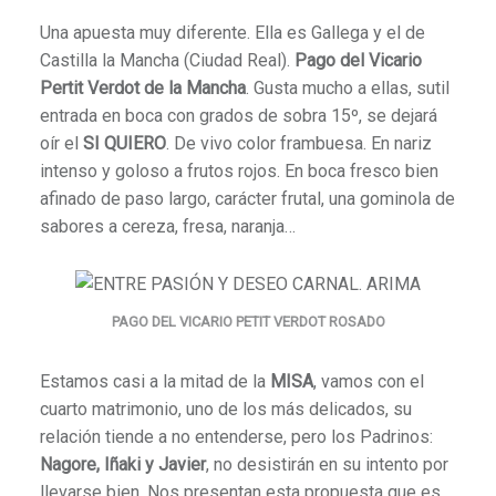
Una apuesta muy diferente. Ella es Gallega y el de
Castilla la Mancha (Ciudad Real).
Pago del Vicario
Pertit Verdot de la Mancha
. Gusta mucho a ellas, sutil
entrada en boca con grados de sobra 15º, se dejará
oír el
SI QUIERO
. De vivo color frambuesa. En nariz
intenso y goloso a frutos rojos. En boca fresco bien
afinado de paso largo, carácter frutal, una gominola de
sabores a cereza, fresa, naranja…
PAGO DEL VICARIO PETIT VERDOT ROSADO
Estamos casi a la mitad de la
MISA
, vamos con el
cuarto matrimonio, uno de los más delicados, su
relación tiende a no entenderse, pero los Padrinos:
Nagore, Iñaki y Javier
, no desistirán en su intento por
llevarse bien. Nos presentan esta propuesta que es