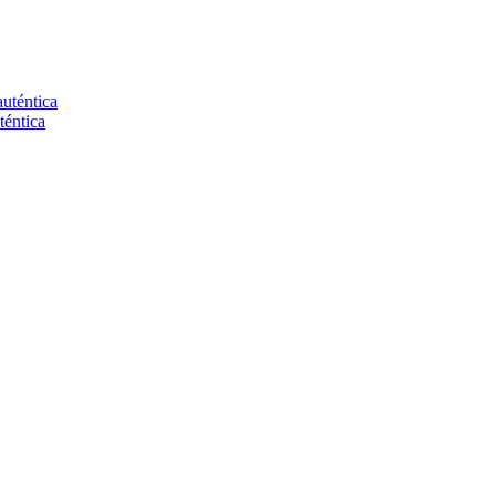
auténtica
téntica