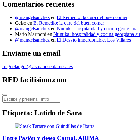
Comentarios recientes
@mangelsanchez
en
El Remedio: la cura del buen comer
Celso
en
El Remedio: la cura del buen comer
@mangelsanchez
en
Nunuka: hospitalidad y cocina georgiana 
Mario Marinoni
en
Nunuka: hospitalidad y cocina georgiana au
@mangelsanchez
en
El Desvío imperdonable. Los Villares
Envíame un email
miguelangel@lasmanosenlamesa.es
RED facilisimo.com
Menú
Buscar
Etiqueta:
Latido de Sara
Entre Pasión y deseo Carnal. ARIMA