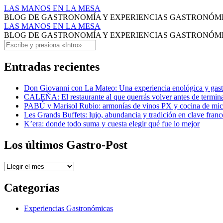
Latido
LAS MANOS EN LA MESA
BLOG DE GASTRONOMÍA Y EXPERIENCIAS GASTRONÓM
de
Latido
LAS MANOS EN LA MESA
Sara
BLOG DE GASTRONOMÍA Y EXPERIENCIAS GASTRONÓM
de
Saltar
Buscar
Archivos
Sara
al
-
contenido
Entradas recientes
Archivos
LAS
-
Don Giovanni con La Mateo: Una experiencia enológica y gas
MANOS
LAS
CALEÑA: El restaurante al que querrás volver antes de termin
EN
PABÚ y Marisol Rubio: armonías de vinos PX y cocina de mi
MANOS
Les Grands Buffets: lujo, abundancia y tradición en clave franc
LA
EN
K’era: donde todo suma y cuesta elegir qué fue lo mejor
MESA
LA
Los últimos Gastro-Post
MESA
Los
últimos
Gastro-
Categorías
Post
Experiencias Gastronómicas