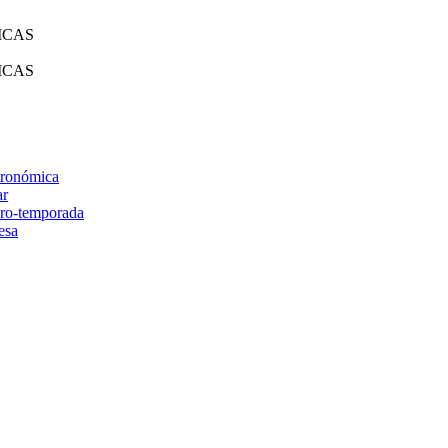
ICAS
ICAS
tronómica
ar
cro-temporada
esa