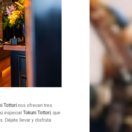
i Tottori
nos ofrecen tres
nú especial
Tokuni Tottori
, que
 Déjate llevar y disfruta