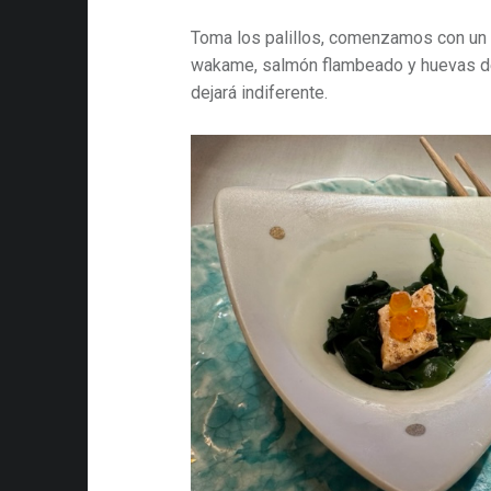
Toma los palillos, comenzamos con un 
wakame, salmón flambeado y huevas de
dejará indiferente.