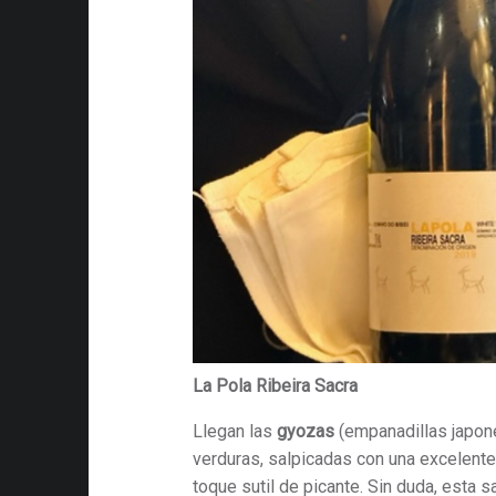
La Pola Ribeira Sacra
Llegan las
gyozas
(empanadillas japone
verduras, salpicadas con una excelent
toque sutil de picante. Sin duda, esta s