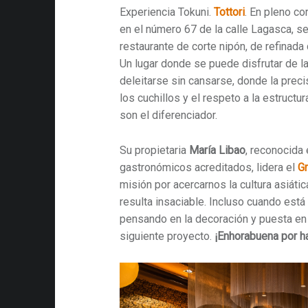
Experiencia Tokuni.
Tottori
. En pleno co
en el número 67 de la calle Lagasca, s
restaurante de corte nipón, de refinada
Un lugar donde se puede disfrutar de l
deleitarse sin cansarse, donde la preci
los cuchillos y el respeto a la estructu
son el diferenciador.
Su propietaria
María Libao
, reconocida
gastronómicos acreditados, lidera el
G
misión por acercarnos la cultura asiáti
resulta insaciable. Incluso cuando está 
pensando en la decoración y puesta en
siguiente proyecto.
¡Enhorabuena por hac