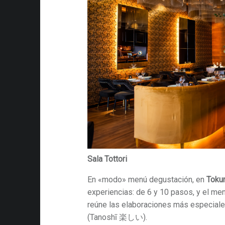
Sala Tottori
En «modo» menú degustación, en
Tokun
experiencias: de 6 y 10 pasos, y el me
reúne las elaboraciones más especiales.
(Tanoshī 楽しい).