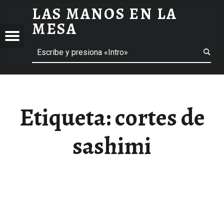
LAS MANOS EN LA
CORTES DE SASHIMI ARCHIVOS - LAS MANOS EN LA MESA
MESA
Menú
Buscar
BLOG DE GASTRONOMÍA Y EXPERIENCIAS GASTRONÓMICAS
OS
A
 GASTRONÓMICAS
Etiqueta:
cortes de
sashimi