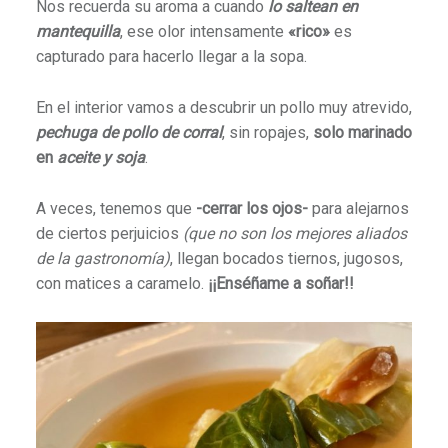
Nos recuerda su aroma a cuando
lo saltean en
mantequilla
, ese olor intensamente
«rico»
es
capturado para hacerlo llegar a la sopa.
En el interior vamos a descubrir un pollo muy atrevido,
pechuga de pollo de corral
, sin ropajes,
solo marinado
en
aceite y soja
.
A veces, tenemos que
-cerrar los ojos-
para alejarnos
de ciertos perjuicios
(que no son los mejores aliados
de la gastronomía)
, llegan bocados tiernos, jugosos,
con matices a caramelo.
¡¡Enséñame a soñar!!