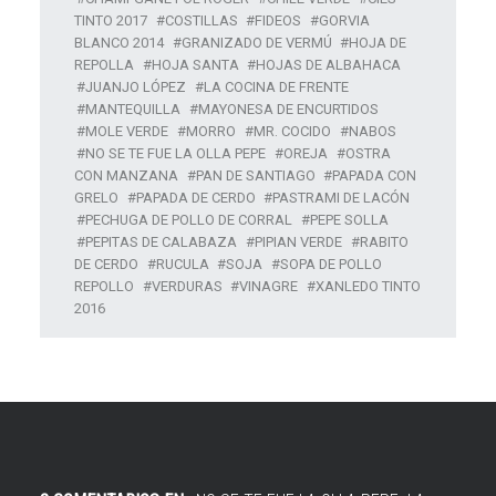
TINTO 2017
COSTILLAS
FIDEOS
GORVIA
BLANCO 2014
GRANIZADO DE VERMÚ
HOJA DE
REPOLLA
HOJA SANTA
HOJAS DE ALBAHACA
JUANJO LÓPEZ
LA COCINA DE FRENTE
MANTEQUILLA
MAYONESA DE ENCURTIDOS
MOLE VERDE
MORRO
MR. COCIDO
NABOS
NO SE TE FUE LA OLLA PEPE
OREJA
OSTRA
CON MANZANA
PAN DE SANTIAGO
PAPADA CON
GRELO
PAPADA DE CERDO
PASTRAMI DE LACÓN
PECHUGA DE POLLO DE CORRAL
PEPE SOLLA
PEPITAS DE CALABAZA
PIPIAN VERDE
RABITO
DE CERDO
RUCULA
SOJA
SOPA DE POLLO
REPOLLO
VERDURAS
VINAGRE
XANLEDO TINTO
2016