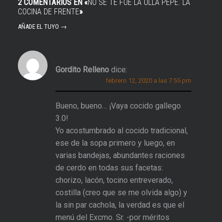
2 COMENTARIOS EN «
NO SE TE FUE LA OLLA PEPE. LA
COCINA DE FRENTE
»
AÑADE EL TUYO →
Gordito Relleno
dice:
febrero 12, 2020 a las 7:55 pm
Bueno, bueno… ¡Vaya cocido gallego
3.0!
Yo acostumbrado al cocido tradicional,
ese de la sopa primero y luego, en
varias bandejas, abundantes raciones
de cerdo en todas sus facetas:
chorizo, lacón, tocino entreverado,
costilla (creo que se me olvida algo) y
la sin par cachola, la verdad es que el
menú del Excmo. Sr. -por méritos