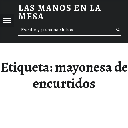
LAS MANOS EN LA
MAYONESA DE ENCURTIDOS ARCHIVOS - LAS MANOS EN LA MESA
MESA
Menú
Buscar
BLOG DE GASTRONOMÍA Y EXPERIENCIAS GASTRONÓMICAS
OS
A
 GASTRONÓMICAS
Etiqueta:
mayonesa de
encurtidos