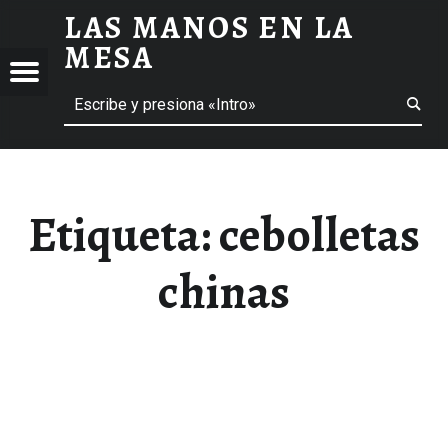
LAS MANOS EN LA
CEBOLLETAS CHINAS ARCHIVOS - LAS MANOS EN LA MESA
MESA
Menú
Buscar
BLOG DE GASTRONOMÍA Y EXPERIENCIAS GASTRONÓMICAS
OS
A
 GASTRONÓMICAS
Etiqueta:
cebolletas
chinas