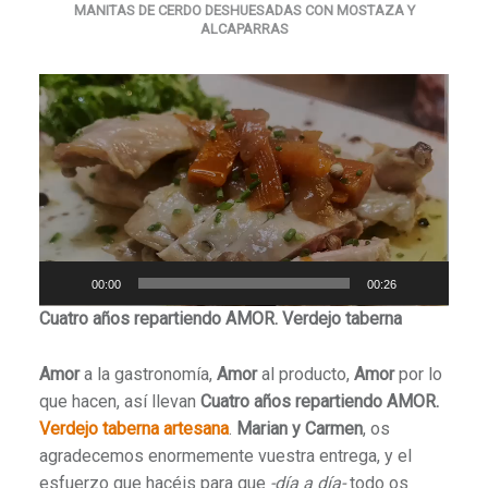
MANITAS DE CERDO DESHUESADAS CON MOSTAZA Y
ALCAPARRAS
Reproductor
de
vídeo
00:00
00:26
Cuatro años repartiendo AMOR. Verdejo taberna
Amor
a la gastronomía,
Amor
al producto,
Amor
por lo
que hacen, así llevan
Cuatro años repartiendo AMOR.
Verdejo taberna artesana
.
Marian y Carmen
, os
agradecemos enormemente vuestra entrega, y el
esfuerzo que hacéis para que
-día a día-
todo os