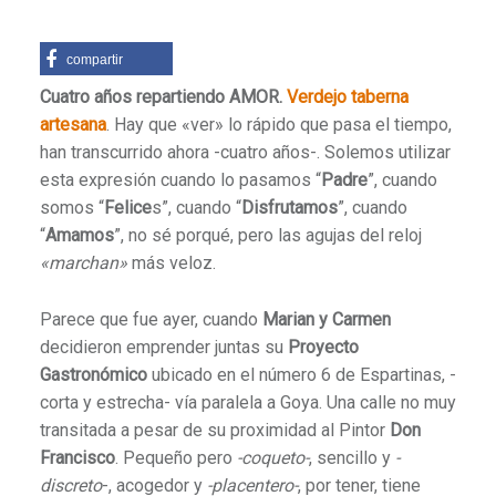
compartir
Cuatro años repartiendo AMOR.
Verdejo taberna
artesana
. Hay que «ver» lo rápido que pasa el tiempo,
han transcurrido ahora -cuatro años-. Solemos utilizar
esta expresión cuando lo pasamos “
Padre
”, cuando
somos “
Felice
s”, cuando “
Disfrutamos
”, cuando
“
Amamos
”, no sé porqué, pero las agujas del reloj
«marchan»
más veloz.
Parece que fue ayer, cuando
Marian y Carm
e
n
decidieron emprender juntas su
Proyecto
Gastronómico
ubicado en el número 6 de Espartinas, -
corta y estrecha- vía paralela a Goya. Una calle no muy
transitada a pesar de su proximidad al Pintor
Don
Francisco
. Pequeño pero
-coqueto-
, sencillo y
-
discreto
-, acogedor y
-placentero-
, por tener, tiene