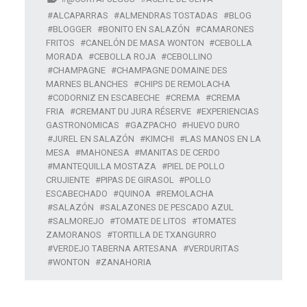
ALCAPARRAS
ALMENDRAS TOSTADAS
BLOG
BLOGGER
BONITO EN SALAZÓN
CAMARONES
FRITOS
CANELÓN DE MASA WONTON
CEBOLLA
MORADA
CEBOLLA ROJA
CEBOLLINO
CHAMPAGNE
CHAMPAGNE DOMAINE DES
MARNES BLANCHES
CHIPS DE REMOLACHA
CODORNIZ EN ESCABECHE
CREMA
CREMA
FRIA
CREMANT DU JURA RÉSERVE
EXPERIENCIAS
GASTRONOMICAS
GAZPACHO
HUEVO DURO
JUREL EN SALAZÓN
KIMCHI
LAS MANOS EN LA
MESA
MAHONESA
MANITAS DE CERDO
MANTEQUILLA MOSTAZA
PIEL DE POLLO
CRUJIENTE
PIPAS DE GIRASOL
POLLO
ESCABECHADO
QUINOA
REMOLACHA
SALAZÓN
SALAZONES DE PESCADO AZUL
SALMOREJO
TOMATE DE LITOS
TOMATES
ZAMORANOS
TORTILLA DE TXANGURRO
VERDEJO TABERNA ARTESANA
VERDURITAS
WONTON
ZANAHORIA