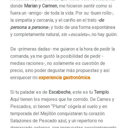
donde
Marian y Carmen
, me hicieron sentir como si
fuera un -amigo- de toda la vida. Por su -buen rollo-,
la simpatía y cercanía, y el cariño en el trato
-de
persona a persona-
, y todo de una forma espontánea
y completamente natural, sin «
escaleta»,
no hay guión.
De -primeras dadas- me guiaron a la hora de pedir la
comanda, ya me gustó la posibilidad de pedir -
medias raciones-, no solamente es cuestión de
precio, sino poder degustar más propuestas y así
enriquecer mi
experiencia gastronómica
.
Si tu paladar es de
Escabeche
, este es tu
Templo
.
Aquí tienen los mejores que he comido. De Carnes y
Pescados, si tienen “Pluma” cógela al vuelo y en
temporada del Mejillón conquistaran tu corazón.
Salazones de Pescado azul, y un repertorio no
demasiado extenso, con propuestas excelentemente