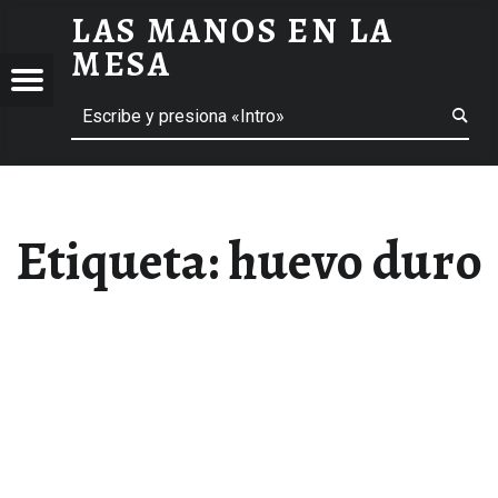
LAS MANOS EN LA
HUEVO DURO ARCHIVOS - LAS MANOS EN LA MESA
MESA
Menú
Buscar
BLOG DE GASTRONOMÍA Y EXPERIENCIAS GASTRONÓMICAS
OS
A
 GASTRONÓMICAS
Etiqueta:
huevo duro