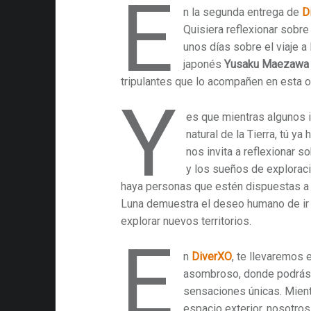
E
n la segunda entrega de
D
Quisiera reflexionar sobre 
unos días sobre el viaje a 
japonés
Yusaku Maezawa
tripulantes que lo acompañen en esta o
Y
es que mientras algunos in
natural de la Tierra, tú ya 
nos invita a reflexionar 
y los sueños de exploraci
haya personas que estén dispuestas a 
Luna demuestra el deseo humano de ir 
explorar nuevos territorios.
E
n
DiverXO
, te llevaremos e
asombroso, donde podrás
sensaciones únicas. Mient
espacio exterior, nosotros