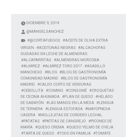
DICIEMBRE 9, 2019
@MANGELSANCHEZ
@CORTAFUEGOS
ACEITE DE OLIVA EXTRA
VIRGEN
ACEITUNAS NEGRAS
ALCACHOFAS
GUISADAS EN LECHE DE ALMENDRAS
ALCAPARRITAS
ALMENDRAS MORCOBA
ALMIREZ
ALMIREZ TORO 2017
ASADILLO
MANCHEGO
BLOG
BLOG DE GASTRONOMÍA
COMUNIDAD MADRID
BLOG DE GASTRONOMÍA
MADRID
CALDO CORTO DE VERDURAS
CEBOLLITA
COMINO
CONSOMÉ
CROQUETAS
DE CECINA AHUMADA
FLAN DE QUESO
HELADO
DE SABAYÓN
LAS MANOS EN LA MESA
LENGUA
DE TERNERA
LENGUA ESTOFADA
MAYOPNESA
CASERA
MOLLEJITAS DE CORDERO LECHAL
PATATAS
PATITAS DE CANGREJO
PICONES DE
MARÍA
QUESO CREMA
QUESO YELMO DE OVEJA
TARTA DE QUESO
TODO EN FAMILIA
TOMATE