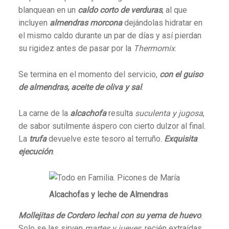
blanquean en un
caldo corto de verduras
, al que
incluyen
almendras morcona
dejándolas hidratar en
el mismo caldo durante un par de días y así pierdan
su rigidez antes de pasar por la
Thermomix
.
Se termina en el momento del servicio,
con el guiso
de almendras, aceite de oliva y sal
.
La carne de la
alcachofa
resulta
suculenta y jugosa
,
de sabor sutilmente áspero con cierto dulzor al final.
La
trufa
devuelve este tesoro al terruño.
Exquisita
ejecución
.
Alcachofas y leche de Almendras
Mollejitas de Cordero lechal con su yema de huevo
.
Solo se las sirven
martes y jueves
, recién extraídas