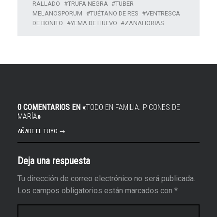
RALLADO
TRUFA NEGRA
TUBER
MELANOSPORUM
TUÉTANO DE RES
VENTRESCA
DE BONITO
YEMA DE HUEVO
ZANAHORIAS
0 COMENTARIOS EN «
TODO EN FAMILIA. PICONES DE
MARÍA
»
AÑADE EL TUYO →
Deja una respuesta
Tu dirección de correo electrónico no será publicada.
Los campos obligatorios están marcados con
*
Comentario
*