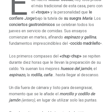
E
el más tradicional de esta casa, pero con
el
«toque»
y la personalidad que
le
confiere
Jorge
bajo la tutela de
su suegra
Maria
. Los
conciertos gastronómicos
se celebran todos los
jueves en servicio de comidas. Sus ensayos
comienzan en martes, afinando
espinazo y gallina
,
fundamentos imprescindibles del
-cocido madrileño-
.
Los primeros compases del
«chup-chup»
se repiten
durante diez horas que le llevan la preparación de su
caldo. Ya suenan los mejores
huesos del
jamón
, el
espinazo,
la
rodilla, caña
… hasta llegar al descanso.
Un día fuera de cámara y listo para desengrasar,
momento que se le añade el
morcillo y codillo de
jamón
(entero)
, en lugar de utilizar solo las puntas.