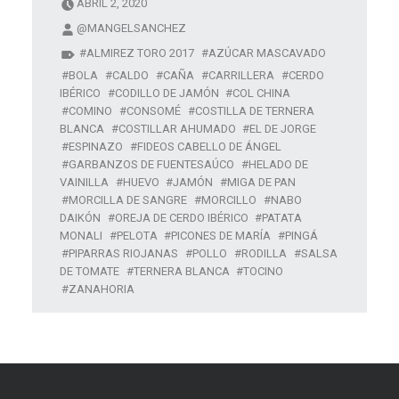
ABRIL 2, 2020
@MANGELSANCHEZ
ALMIREZ TORO 2017
AZÚCAR MASCAVADO
BOLA
CALDO
CAÑA
CARRILLERA
CERDO
IBÉRICO
CODILLO DE JAMÓN
COL CHINA
COMINO
CONSOMÉ
COSTILLA DE TERNERA
BLANCA
COSTILLAR AHUMADO
EL DE JORGE
ESPINAZO
FIDEOS CABELLO DE ÁNGEL
GARBANZOS DE FUENTESAÚCO
HELADO DE
VAINILLA
HUEVO
JAMÓN
MIGA DE PAN
MORCILLA DE SANGRE
MORCILLO
NABO
DAIKÓN
OREJA DE CERDO IBÉRICO
PATATA
MONALI
PELOTA
PICONES DE MARÍA
PINGÁ
PIPARRAS RIOJANAS
POLLO
RODILLA
SALSA
DE TOMATE
TERNERA BLANCA
TOCINO
ZANAHORIA