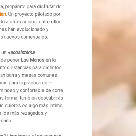
, prepárate para disfrutar de
ari
. Un proyecto pilotado por
unto a otros socios, entre ellos
enes han evolucionado y
os nuevos comensales.
o un
«ecosistema
nde poner
Las Manos en la
entes estancias para distintos
gran barra y mesas comunes
cio para la práctica del
-
uminoso y confortable de corte
ás formal también descubrirás
que quieres es algo más intimo,
ra los más rezagados y
 mano.