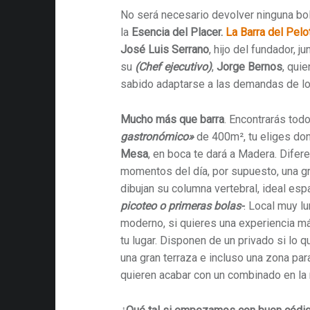
No será necesario devolver ninguna bola
la
Esencia del Placer.
La Barra del Pelot
José Luis Serrano
, hijo del fundador, j
su
(Chef ejecutivo)
,
Jorge Bernos
, qui
sabido adaptarse a las demandas de l
Mucho más que barra
. Encontrarás tod
gastronómico»
de 400m², tu eliges do
Mesa
, en boca te dará a Madera. Difer
momentos del día, por supuesto, una 
dibujan su columna vertebral, ideal espa
picoteo o primeras bolas-
. Local muy l
moderno, si quieres una experiencia m
tu lugar. Disponen de un privado si lo 
una gran terraza e incluso una zona pa
quieren acabar con un combinado en la