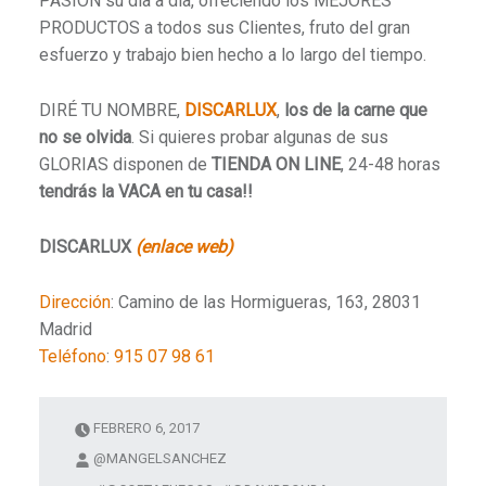
PASIÓN su día a día, ofreciendo los MEJORES
PRODUCTOS a todos sus Clientes, fruto del gran
esfuerzo y trabajo bien hecho a lo largo del tiempo.
DIRÉ TU NOMBRE,
DISCARLUX
,
los de la carne que
no se olvida
. Si quieres probar algunas de sus
GLORIAS disponen de
TIENDA ON LINE
, 24-48 horas
tendrás la VACA en tu casa!!
DISCARLUX
(enlace web)
Dirección
:
Camino de las Hormigueras, 163, 28031
Madrid
Teléfono
:
915 07 98 61
FEBRERO 6, 2017
@MANGELSANCHEZ