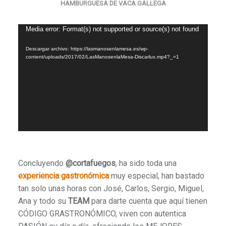
HAMBURGUESA DE VACA GALLEGA
Reproductor
Media error: Format(s) not supported or source(s) not found
de
Descargar archivo: https://lasmanosenlamesa.es/wp-
vídeo
content/uploads/2017/02/LasManosenlaMesa-Discarlux.mp4?_=1
Concluyendo
@cortafuegos
, ha sido toda una
experiencia gastronómica
muy especial, han bastado
tan solo unas horas con José, Carlos, Sergio, Miguel,
Ana y todo su
TEAM
para darte cuenta que aquí tienen
CÓDIGO GRASTRONÓMICO, viven con autentica