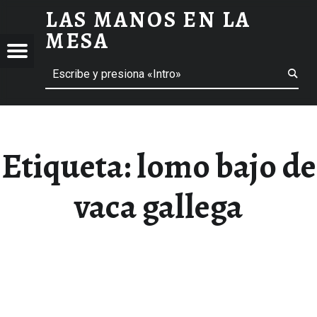
LAS MANOS EN LA
LOMO BAJO DE VACA GALLEGA ARCHIVOS - LAS MANOS EN LA MESA
MESA
Menú
Buscar
BLOG DE GASTRONOMÍA Y EXPERIENCIAS GASTRONÓMICAS
OS
A
 GASTRONÓMICAS
Etiqueta:
lomo bajo de
vaca gallega