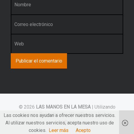
Correo electrónico
*
Web
© 2026
LAS MANOS EN LA MESA
|
Utilizando
el tema
Receptar
para
WordPress
.
|
Volver
Las cookies nos ayudan a ofrecer nuestros servicios.
arriba ↑
Al utilizar nuestros servicios, acepta nuestro uso de
cookies.
Leer más
Acepto