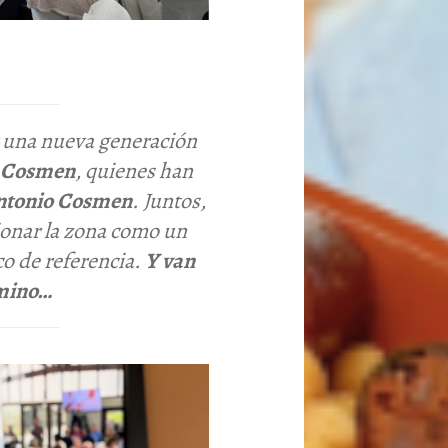
r una nueva generación
r Cosmen
, quienes han
ntonio Cosmen
. Juntos,
ionar la zona como un
co de referencia.
Y van
mino…