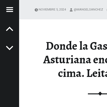
Menú
NOVIEMBRE 5, 2024
@MANGELSANCHEZ
Navegación de entradas
NOS
LA
Donde la Ga
SA
XPERIENCIAS GASTRONÓMICAS
Asturiana en
cima. Leit
nido