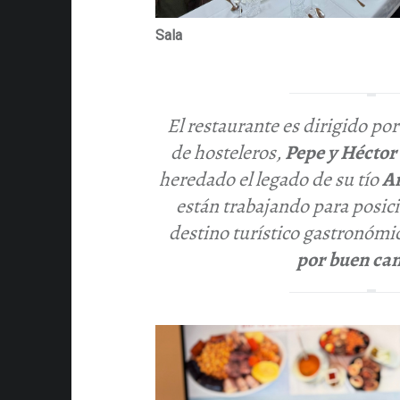
Sala
El restaurante es dirigido po
de hosteleros,
Pepe y Hécto
heredado el legado de su tío
A
están trabajando para posic
destino turístico gastronómi
por buen ca