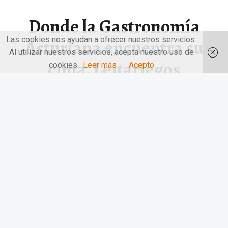
Donde la Gastronomía
Las cookies nos ayudan a ofrecer nuestros servicios.
Asturiana encuentra su
Al utilizar nuestros servicios, acepta nuestro uso de
cima. Leitariegos
cookies.
Leer más
Acepto
Donde la Gastronomía Asturiana encuentra su cima.
Leitariegos. «El Techo del Paraíso».…
“Donde la Gastronomía Asturiana encuentra su cima. Leitariegos”
Continuar leyendo
…
© 2026
LAS MANOS EN LA MESA
|
Utilizando
el tema
Receptar
para
WordPress
.
|
Volver