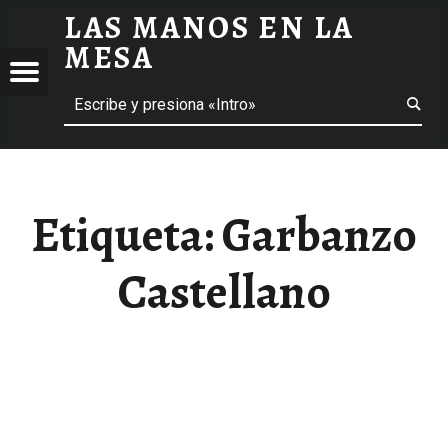
LAS MANOS EN LA
GARBANZO CASTELLANO ARCHIVOS - LAS MANOS EN LA MESA
MESA
Menú
Buscar
BLOG DE GASTRONOMÍA Y EXPERIENCIAS GASTRONÓMICAS
OS
A
 GASTRONÓMICAS
Etiqueta:
Garbanzo
Castellano