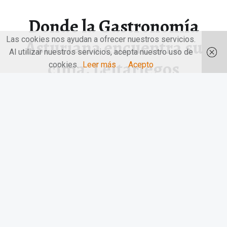
Donde la Gastronomía
Las cookies nos ayudan a ofrecer nuestros servicios.
Asturiana encuentra su
Al utilizar nuestros servicios, acepta nuestro uso de
cima. Leitariegos
cookies.
Leer más
Acepto
Donde la Gastronomía Asturiana encuentra su cima.
Leitariegos. «El Techo del Paraíso».…
“Donde la Gastronomía Asturiana encuentra su cima. Leitariegos”
Continuar leyendo
…
© 2026
LAS MANOS EN LA MESA
|
Utilizando
el tema
Receptar
para
WordPress
.
|
Volver