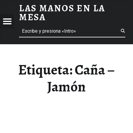
LAS MANOS EN LA
CAÑA - JAMÓN ARCHIVOS - LAS MANOS EN LA MESA
MESA
Menú
Buscar
BLOG DE GASTRONOMÍA Y EXPERIENCIAS GASTRONÓMICAS
OS
A
 GASTRONÓMICAS
Etiqueta:
Caña –
Jamón