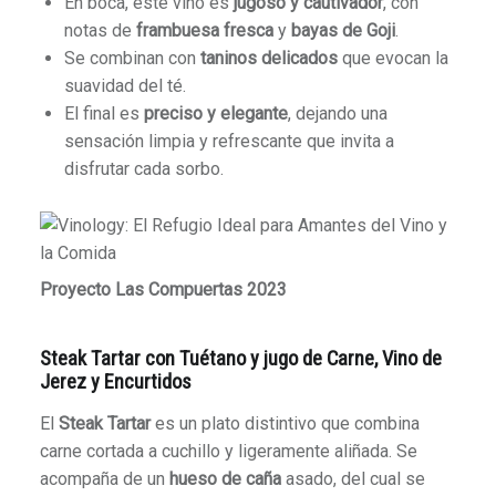
En boca, este vino es
jugoso y cautivador
, con
notas de
frambuesa fresca
y
bayas de Goji
.
Se combinan con
taninos delicados
que evocan la
suavidad del té.
El final es
preciso y elegante
, dejando una
sensación limpia y refrescante que invita a
disfrutar cada sorbo.
Proyecto Las Compuertas 2023
Steak Tartar con Tuétano y jugo de Carne, Vino de
Jerez y Encurtidos
El
Steak Tartar
es un plato distintivo que combina
carne cortada a cuchillo y ligeramente aliñada. Se
acompaña de un
hueso de caña
asado, del cual se