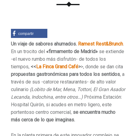
compartir
Un viaje de sabores ahumados.
Ramest Rest&Brunch
.
En un trocito del
«firmamento de Madrid»
se extiende
-el nuevo rumbo más disfrutón- de todos los
tiempos,
<<
La Finca Grand Café
>
>, donde se dan cita
propuestas gastronómicas para todos los sentidos
, a
través de sus -catorce restaurantes- de alto valor
culinario
(Lobito de Mar, Mena, Tottori, El Gran Asador
Lecanda, Indochina, entre otros…)
Próxima Estación:
Hospital Quirón, si acudes en metro ligero, este
portentoso centro comercial,
se encuentra mucho
más cerca de lo que imaginas.
En la planta primera de este innovador complejo se