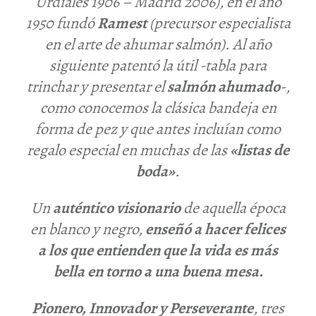
Urdiales 1906 – Madrid 2006)
, en el año
1950 fundó
Ramest
(precursor especialista
en el arte de ahumar salmón)
. Al año
siguiente patentó la útil -tabla para
trinchar y presentar el
salmón ahumado
-,
como conocemos la clásica bandeja en
forma de pez y que antes incluían como
regalo especial en muchas de las
«listas de
boda»
.
Un
auténtico visionario
de aquella época
en blanco y negro,
enseñó a hacer felices
a los que entienden que la vida es más
bella en torno a una buena mesa.
Pionero, Innovador y Perseverante
, tres