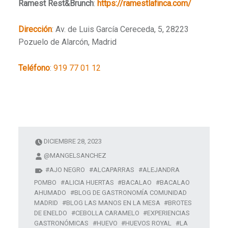
Ramest Rest&Brunch
:
https://ramestlafinca.com/
Dirección
:
Av. de Luis García Cereceda, 5, 28223
Pozuelo de Alarcón, Madrid
Teléfono
:
919 77 01 12
DICIEMBRE 28, 2023
@MANGELSANCHEZ
AJO NEGRO
ALCAPARRAS
ALEJANDRA
POMBO
ALICIA HUERTAS
BACALAO
BACALAO
AHUMADO
BLOG DE GASTRONOMÍA COMUNIDAD
MADRID
BLOG LAS MANOS EN LA MESA
BROTES
DE ENELDO
CEBOLLA CARAMELO
EXPERIENCIAS
GASTRONÓMICAS
HUEVO
HUEVOS ROYAL
LA