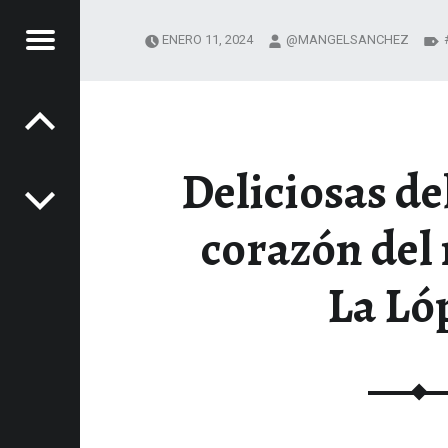
Menú
ENERO 11, 2024
@MANGELSANCHEZ
Navegación de entradas
NOS
LA
Deliciosas del
SA
XPERIENCIAS GASTRONÓMICAS
corazón del
La Ló
nido