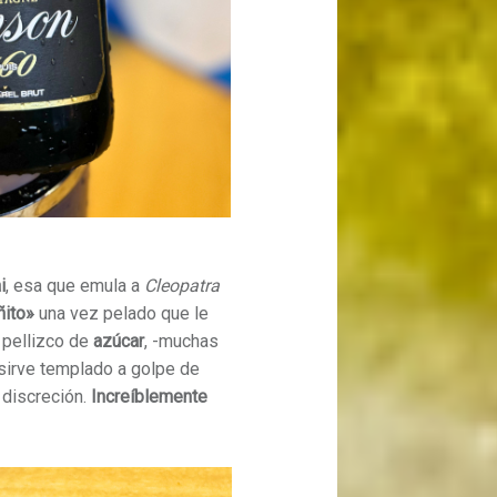
i
, esa que emula a
Cleopatra
ñito»
una vez pelado que le
 pellizco de
azúcar
, -muchas
 sirve templado a golpe de
 discreción.
Increíblemente