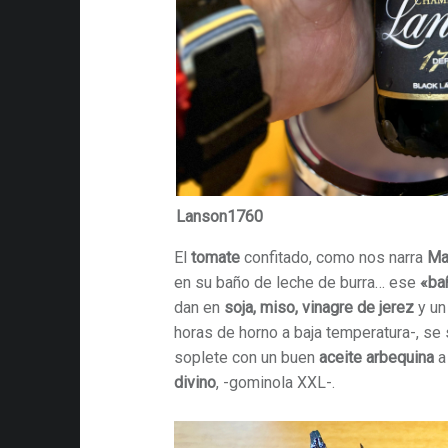
Lanson1760
El
tomate
confitado, como nos narra
Ma
en su baño de leche de burra… ese
«ba
dan en
soja, miso, vinagre de jerez
y un
horas de horno a baja temperatura-, se
soplete con un buen
aceite arbequina
a
divino
, -gominola XXL-.