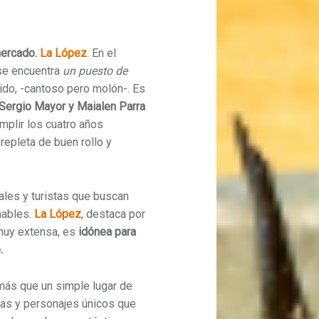
mercado.
La López
. En el
 se encuentra
un puesto de
do, -cantoso pero molón-. Es
Sergio Mayor y Maialen Parra
mplir los cuatro años
repleta de buen rollo y
ales y turistas que buscan
nables.
La López
, destaca por
muy extensa, es
idónea para
.
ás que un simple lugar de
ias y personajes únicos que