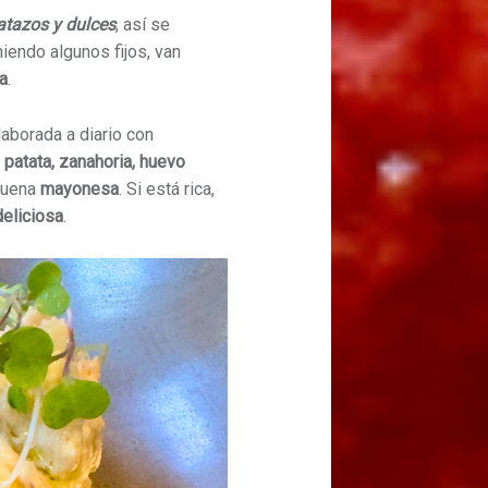
atazos y dulces
, así se
iendo algunos fijos, van
a
.
elaborada a diario con
:
patata, zanahoria, huevo
buena
mayonesa
. Si está rica,
eliciosa
.