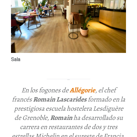
Sala
En los fogones de
Allégorie
, el
chef
francés
Romain
Lascarides
formado en la
prestigiosa escuela hostelera
Lesdiguère
de Grenoble
,
Romain
ha desarrollado su
carrera en restaurantes de dos y tres
estrellas Michelin en el sureste de Francia,