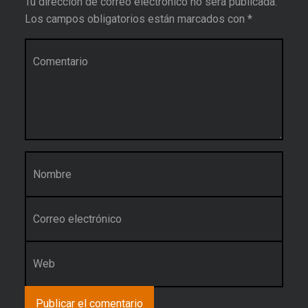
Tu dirección de correo electrónico no será publicada.
Los campos obligatorios están marcados con
*
Comentario
*
Nombre
*
Correo electrónico
*
Web