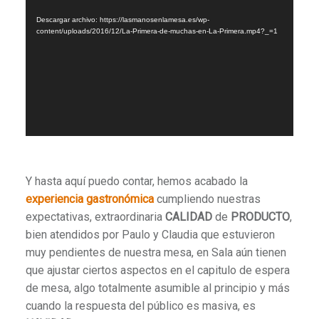
de
Descargar archivo: https://lasmanosenlamesa.es/wp-
vídeo
content/uploads/2016/12/La-Primera-de-muchas-en-La-Primera.mp4?_=1
Y hasta aquí puedo contar, hemos acabado la
experiencia gastronómica
cumpliendo nuestras
expectativas, extraordinaria
CALIDAD
de
PRODUCTO
,
bien atendidos por Paulo y Claudia que estuvieron
muy pendientes de nuestra mesa, en Sala aún tienen
que ajustar ciertos aspectos en el capitulo de espera
de mesa, algo totalmente asumible al principio y más
cuando la respuesta del público es masiva, es