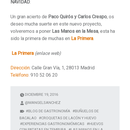
NAVIDAD
.
Un gran acierto de
Paco Quirós y Carlos Crespo
, os
deseo mucha suerte en este nuevo proyecto,
volveremos a poner
Las Manos en la Mesa
, esta ha
sido la primera de muchas en
La Primera
.
La Primera
(enlace web)
Dirección
:
Calle Gran Vía, 1, 28013 Madrid
Teléfono
:
910 52 06 20
DICIEMBRE 19, 2016
@MANGELSANCHEZ
BLOG DE GASTRONOMÍA
BUÑUELOS DE
BACALAO
CROQUETAS DE LACÓN Y HUEVO
EXPERIENCIAS GASTRONOMÓMICAS
HUEVOS
CON PATATAS EN TEMPURA
LAS MANOS EN LA