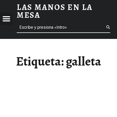
LAS MANOS EN LA
GALLETA ARCHIVOS - LAS MANOS EN LA MESA
MESA
Menú
Buscar
BLOG DE GASTRONOMÍA Y EXPERIENCIAS GASTRONÓMICAS
OS
A
 GASTRONÓMICAS
Etiqueta:
galleta