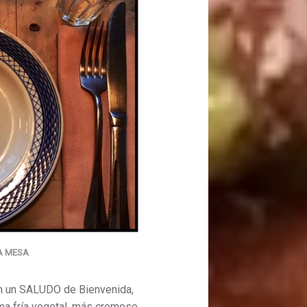
A MESA
n un SALUDO de Bienvenida,
ema fría vegetal, más cremoso