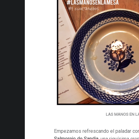
LAS MANOS EN L
Empezamos refrescando el paladar co
Salmorejo de Sandia
, una riquísima cr