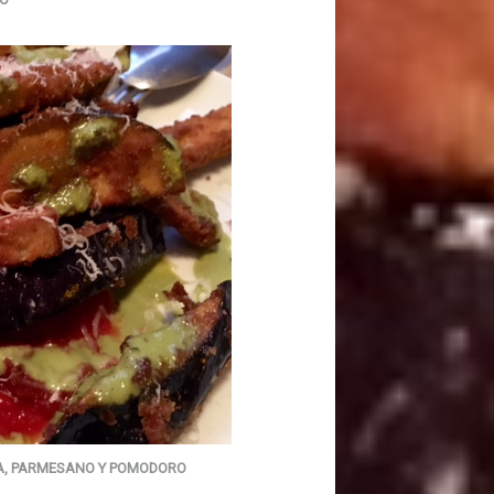
A, PARMESANO Y POMODORO