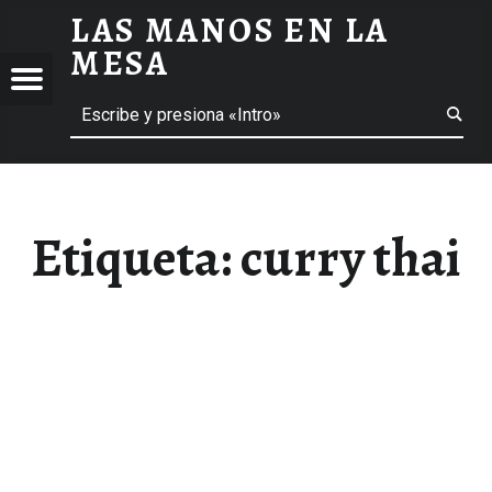
LAS MANOS EN LA
CURRY THAI ARCHIVOS - LAS MANOS EN LA MESA
MESA
Menú
Buscar
BLOG DE GASTRONOMÍA Y EXPERIENCIAS GASTRONÓMICAS
OS
A
 GASTRONÓMICAS
Etiqueta:
curry thai