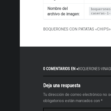
Nombre del
boquerones
caseras-1-
archivo de imagen:
BOQUERONES CON PATATAS «CHIPS»
0 COMENTARIOS EN «
BOQUERONES-VINAG
Deja una respuesta
Tu dirección de correo electrónico no s
obligatorios están marcados con
*
Comentario
*