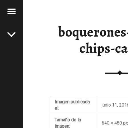
Menú
Navegación de entradas
boquerones
NOS
LA
chips-ca
SA
XPERIENCIAS GASTRONÓMICAS
nido
Imagen publicada
junio 11, 201
el:
Tamaño de la
640 × 480 p
imagen: