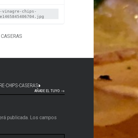
-vinagre-chips-
e1465845406704.jpg
 CASERAS
RE-CHIPS-CASERAS
»
AÑADE EL TUYO →
erá publicada.
Los campos