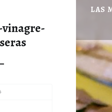
BOQUERONES-VINAGRE-CHIPS-CASERAS - LAS MANOS EN LA MESA
LAS 
BLOG DE GASTRONOMÍA Y EXPERIENC
-vinagre-
seras
6
x