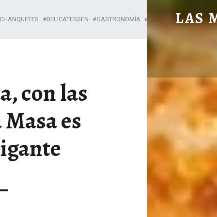
DE NIÑA NADA, CON LAS MANOS EN LA MASA ES TODO UN GIGANTE - LAS MANOS EN LA MESA
LAS 
CHANQUETES
DELICATESSEN
GASTRONOMÍA
HUEVOS
BLOG DE GASTRONOMÍA Y EXPERIENC
, con las
 Masa es
igante