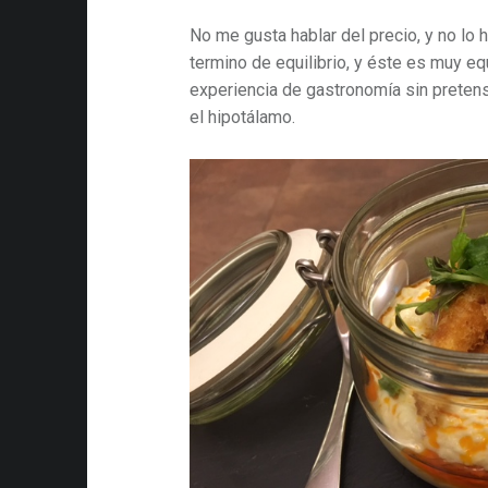
No me gusta hablar del precio, y no lo h
termino de equilibrio, y éste es muy eq
experiencia de gastronomía sin pretens
el hipotálamo.