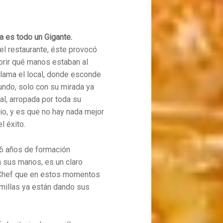
a es todo un Gigante.
l restaurante, éste provocó
brir qué manos estaban al
lama el local, donde esconde
ndo, solo con su mirada ya
l, arropada por toda su
io, y es que no hay nada mejor
l éxito.
16 años de formación
 sus manos, es un claro
toChef que en estos momentos
emillas ya están dando sus