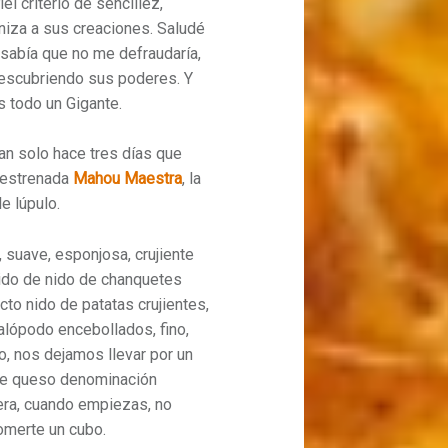
iel criterio de sencillez,
niza a sus creaciones. Saludé
y sabía que no me defraudaría,
descubriendo sus poderes. Y
s todo un Gigante.
an solo hace tres días que
n estrenada
Mahou Maestra
, la
e lúpulo.
 suave, esponjosa, crujiente
ido de nido de chanquetes
to nido de patatas crujientes,
alópodo encebollados, fino,
do, nos dejamos llevar por un
 de queso denominación
sera, cuando empiezas, no
omerte un cubo.