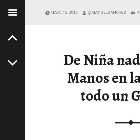
Menú
MAYO 16, 2016
@MANGELSANCHEZ
Navegación de entradas
NOS
LA
De Niña nada
SA
XPERIENCIAS GASTRONÓMICAS
Manos en la
todo un G
nido