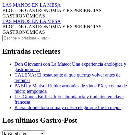
gastronomía
LAS MANOS EN LA MESA
BLOG DE GASTRONOMÍA Y EXPERIENCIAS
Archivos
GASTRONÓMICAS
-
gastronomía
LAS MANOS EN LA MESA
BLOG DE GASTRONOMÍA Y EXPERIENCIAS
LAS
Archivos
GASTRONÓMICAS
MANOS
-
Saltar
Buscar
al
EN
LAS
contenido
Entradas recientes
LA
MANOS
MESA
EN
Don Giovanni con La Mateo: Una experiencia enológica y
gastronómica
LA
CALEÑA: El restaurante al que querrás volver antes de
MESA
terminar
PABÚ y Marisol Rubio: armonías de vinos PX y cocina de
micro-temporada
Les Grands Buffets: lujo, abundancia y tradición en clave
francesa
K’era: donde todo suma y cuesta elegir qué fue lo mejor
Los últimos Gastro-Post
Los