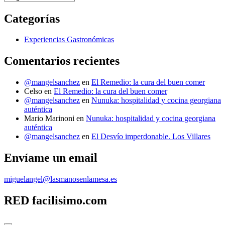
últimos
Gastro-
Categorías
Post
Experiencias Gastronómicas
Comentarios recientes
@mangelsanchez
en
El Remedio: la cura del buen comer
Celso
en
El Remedio: la cura del buen comer
@mangelsanchez
en
Nunuka: hospitalidad y cocina georgiana
auténtica
Mario Marinoni
en
Nunuka: hospitalidad y cocina georgiana
auténtica
@mangelsanchez
en
El Desvío imperdonable. Los Villares
Envíame un email
miguelangel@lasmanosenlamesa.es
RED facilisimo.com